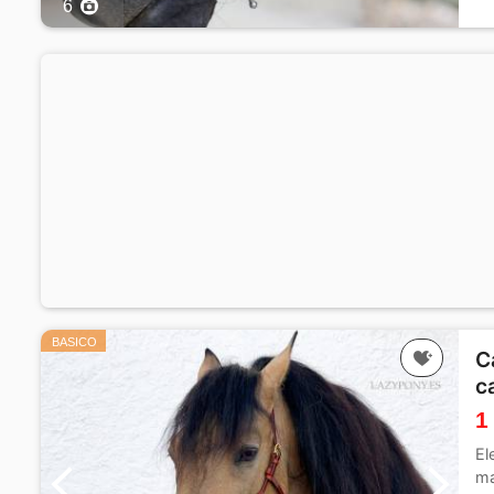
6
BASICO
C
c
1
El
ma