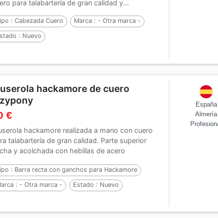
ero para talabartería de gran calidad y...
ipo :
Cabezada Cuero
Marca :
- Otra marca -
stado :
Nuevo
userola hackamore de cuero
azypony
España
0 €
Almería
Profesion
serola hackamore realizada a mano con cuero
ra talabartería de gran calidad. Parte superior
cha y acolchada con hebillas de acero
oxidable....
ipo :
Barra recta con ganchos para Hackamore
arca :
- Otra marca -
Estado :
Nuevo