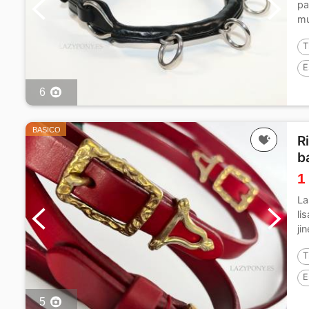
pa
mu
cu
T
E
6
BASICO
R
b
1
La
li
ji
eq
T
E
5