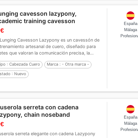
unging cavesson lazypony,
cademic training cavesson
España
 €
Málaga
Profesion
 Lunging Cavesson Lazypony es un cavessón de
trenamiento artesanal de cuero, diseñado para
netes que valoran la comunicación precisa, la...
ipo :
Cabezada Cuero
Marca :
- Otra marca -
stado :
Nuevo
userola serreta con cadena
azypony, chain noseband
España
 €
Málaga
Profesion
serola serreta elegante con cadena Lazypony