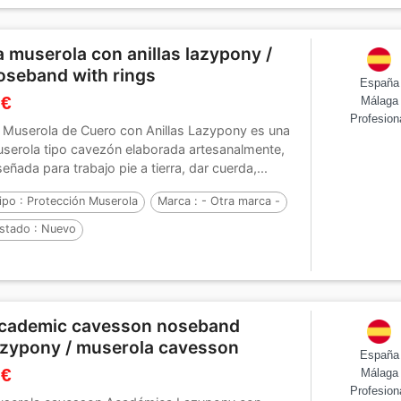
a muserola con anillas lazypony /
oseband with rings
España
 €
Málaga
Profesion
 Muserola de Cuero con Anillas Lazypony es una
serola tipo cavezón elaborada artesanalmente,
señada para trabajo pie a tierra, dar cuerda,...
ipo :
Protección Muserola
Marca :
- Otra marca -
stado :
Nuevo
cademic cavesson noseband
azypony / muserola cavesson
España
 €
Málaga
Profesion