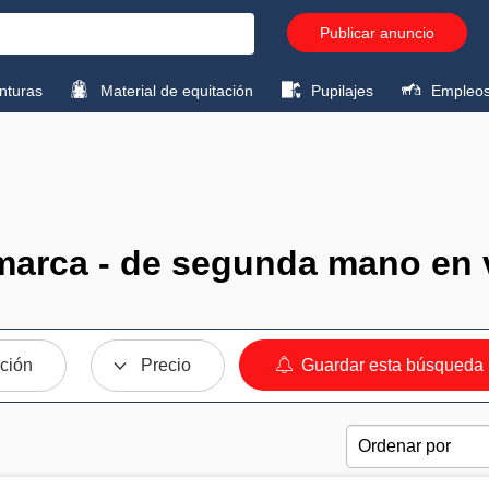
Publicar anuncio
turas
Material de equitación
Pupilajes
Empleo
a marca - de segunda mano en 
ción
Precio
Guardar esta búsqueda