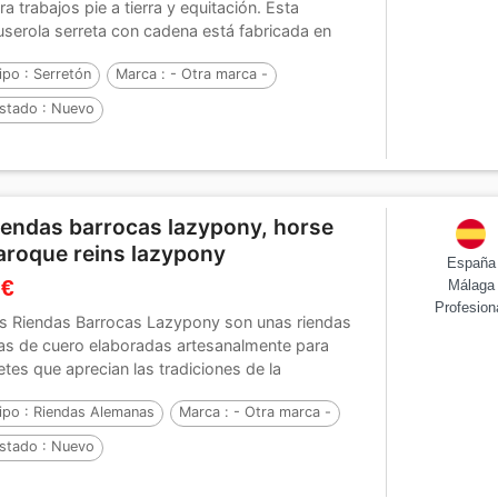
ra trabajos pie a tierra y equitación. Esta
serola serreta con cadena está fabricada en
ero...
ipo :
Serretón
Marca :
- Otra marca -
stado :
Nuevo
iendas barrocas lazypony, horse
aroque reins lazypony
España
 €
Málaga
Profesion
s Riendas Barrocas Lazypony son unas riendas
sas de cuero elaboradas artesanalmente para
netes que aprecian las tradiciones de la
uitación...
ipo :
Riendas Alemanas
Marca :
- Otra marca -
stado :
Nuevo