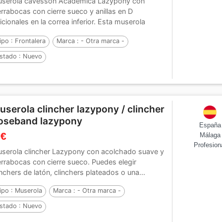
serola cavesson Académica Lazypony con
errabocas con cierre sueco y anillas en D
icionales en la correa inferior. Esta muserola
adémica...
ipo :
Frontalera
Marca :
- Otra marca -
stado :
Nuevo
userola clincher lazypony / clincher
oseband lazypony
España
 €
Málaga
Profesion
serola clincher Lazypony con acolchado suave y
errabocas con cierre sueco. Puedes elegir
inchers de latón, clinchers plateados o una...
ipo :
Muserola
Marca :
- Otra marca -
stado :
Nuevo