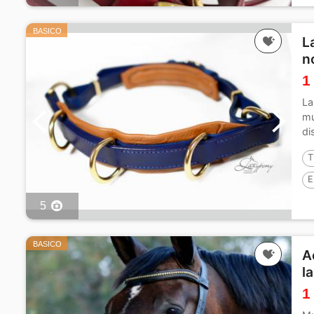
BASICO
L
n
1
La
mu
di
T
E
5
BASICO
A
l
1