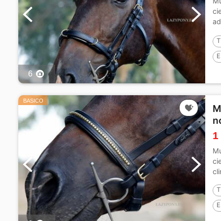
Mu
ci
ad
ac
T
E
6
BASICO
M
n
1
Mu
ci
cl
T
E