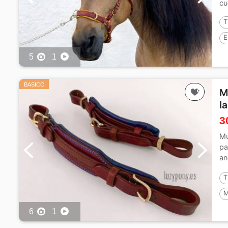
cu
T
E
5
1
BASICO
M
l
3
Mu
pa
an
in
T
M
6
1