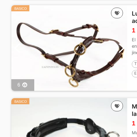
BASICO
L
a
1
El
en
ji
T
E
6
BASICO
M
l
1
Mu