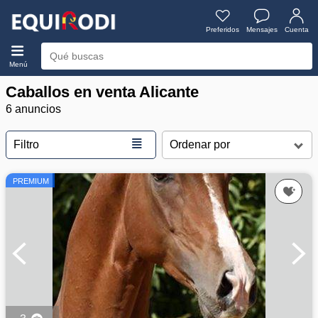
Preferidos
Mensajes
Cuenta
Menú
Caballos en venta Alicante
6 anuncios
≣
Filtro
PREMIUM