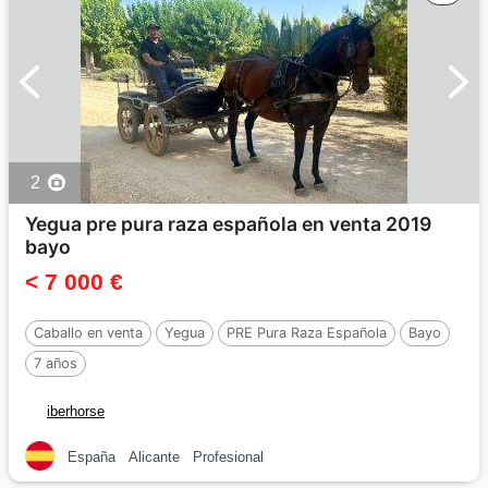
2
Yegua pre pura raza española en venta 2019
bayo
< 7 000 €
Caballo en venta
Yegua
PRE Pura Raza Española
Bayo
7 años
iberhorse
España
Alicante
Profesional