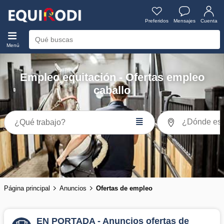
Preferidos
Mensajes
Cuenta
Menú
Empleo equitación - Ofertas empleo
caballo
≣
¿Qué trabajo?
Página principal
Anuncios
Ofertas de empleo
EN PORTADA - Anuncios ofertas de