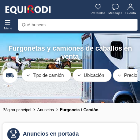
Preferidos
Mensajes
Cuenta
Menú
Furgonetas y camiones de caballos en
venta
Tipo de camión
Ubicación
Precio
Página principal
Anuncios
Furgoneta / Camión
Anuncios en portada