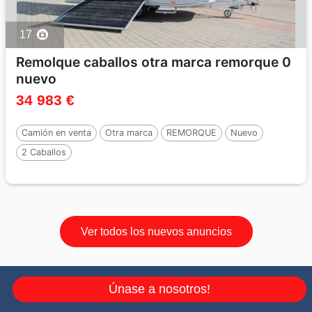
17
Remolque caballos otra marca remorque 0
nuevo
34 983 €
Camión en venta
Otra marca
REMORQUE
Nuevo
2 Caballos
Ver todos los nuevos anuncios
Únase a nosotros!