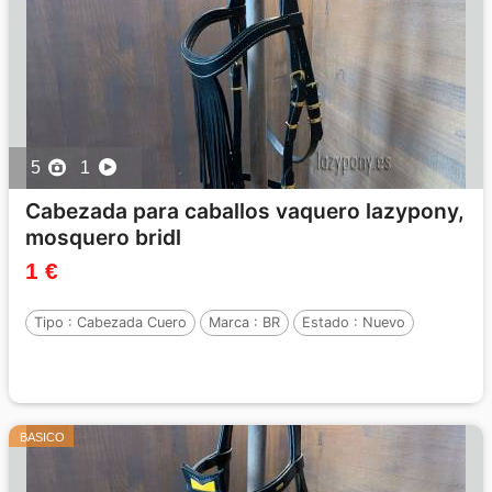
5
1
Cabezada para caballos vaquero lazypony,
mosquero bridl
1 €
Tipo :
Cabezada Cuero
Marca :
BR
Estado :
Nuevo
BASICO