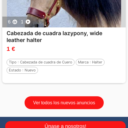
6
1
Cabezada de cuadra lazypony, wide
leather halter
1 €
Tipo :
Cabezada de cuadra de Cuero
Marca :
Halter
Estado :
Nuevo
Ver todos los nuevos anuncios
Únase a nosotros!