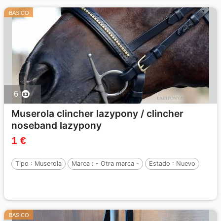
BASICO
6
Muserola clincher lazypony / clincher
noseband lazypony
1 €
Tipo :
Muserola
Marca :
- Otra marca -
Estado :
Nuevo
BASICO