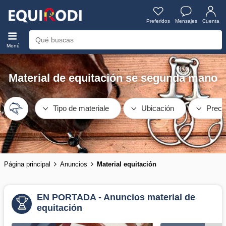
Preferidos
Mensajes
Cuenta
Menú
Material de equitación se segunda mano
Tipo de materiale
Ubicación
Preci
Página principal
Anuncios
Material equitación
EN PORTADA - Anuncios material de
equitación