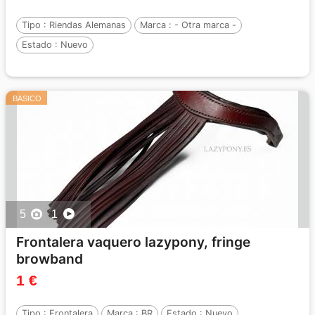
Tipo :
Riendas Alemanas
Marca :
- Otra marca -
Estado :
Nuevo
BASICO
5
1
Frontalera vaquero lazypony, fringe
browband
1 €
Tipo :
Frontalera
Marca :
BR
Estado :
Nuevo