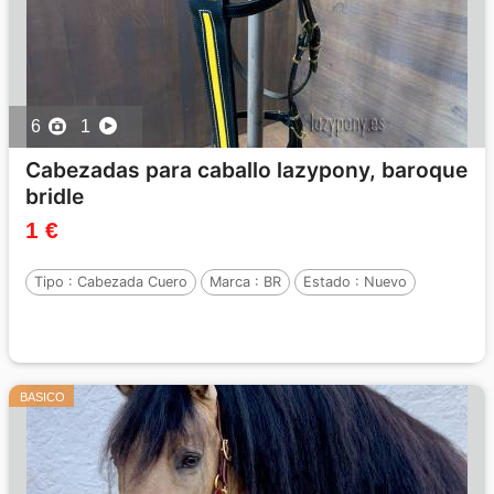
6
1
Cabezadas para caballo lazypony, baroque
bridle
1 €
Tipo :
Cabezada Cuero
Marca :
BR
Estado :
Nuevo
BASICO