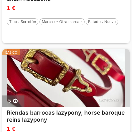
1 €
Tipo :
Serretón
Marca :
- Otra marca -
Estado :
Nuevo
BASICO
5
Riendas barrocas lazypony, horse baroque
reins lazypony
1 €