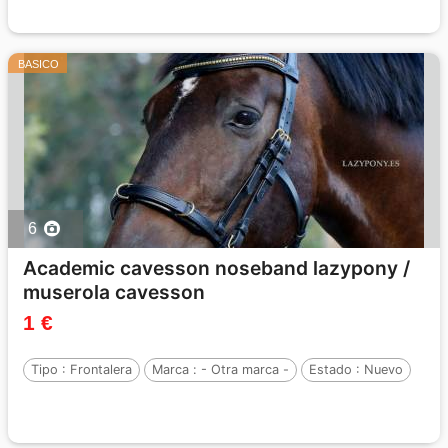
BASICO
6
Academic cavesson noseband lazypony /
muserola cavesson
1 €
Tipo :
Frontalera
Marca :
- Otra marca -
Estado :
Nuevo