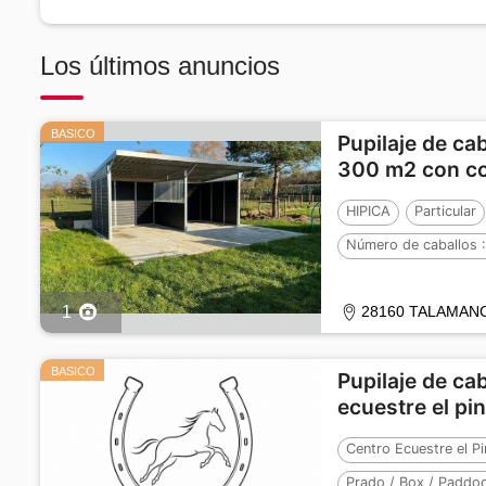
Los últimos anuncios
BASICO
Pupilaje de ca
300 m2 con co
HIPICA
Particular
Número de caballos 
1
28160 TALAMANC
BASICO
Pupilaje de ca
ecuestre el pi
Centro Ecuestre el Pi
Prado / Box / Paddo