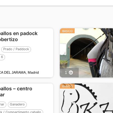
BASICO
ballos en padock
bertizo
Prado / Paddock
:
6
A DEL JARAMA, Madrid
1
BASICO
ballos – centro
nar
nar
Ganadero
ck / Compartimento caballo