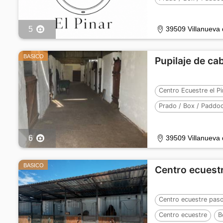
Número de caballos 
5
39509 Villanueva 
BASICO
Pupilaje de ca
Centro Ecuestre el Pi
Prado / Box / Paddo
Número de caballos 
6
39509 Villanueva 
BASICO
Centro ecuestr
Centro ecuestre paso
Centro ecuestre
B