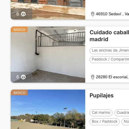
Número de caballos 
6
46910 Sedaví , Va
BASICO
Cuidado caball
madrid
Las encinas de Jimen
Paddock / Compartim
Número de caballos 
6
28280 El escorial
BASICO
Pupilajes
Cal marino
Cuadra
Box / Paddock
Nú