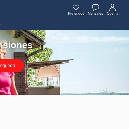
Preferidos
Mensajes
Cuenta
s
ensiones
squeda