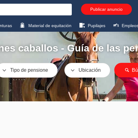
Publicar anuncio
turas
Material de equitación
Pupilajes
Empleo
es caballos - Guía de las p
Tipo de pensione
Ubicación
Bú