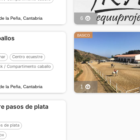
:
8
de la Peña, Cantabria
6
BASICO
ballos
nar
Centro ecuestre
ck / Compartimento caballo
:
8
de la Peña, Cantabria
1
e pasos de plata
s de plata
ox