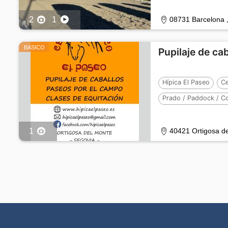
2
1
08731 Barcelona 
BASICO
Pupilaje de ca
Hípica El Paseo
Ce
Prado / Paddock / C
Número de caballos 
1
40421 Ortigosa d