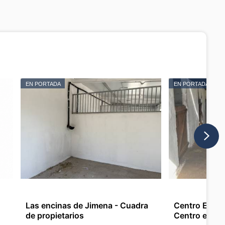
EN PORTADA
EN PORTADA
Las encinas de Jimena - Cuadra
Centro Ecuest
de propietarios
Centro ecues