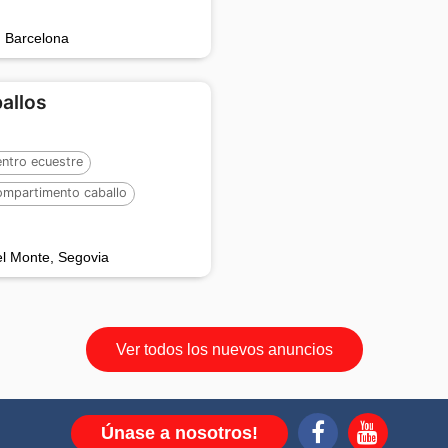
, Barcelona
ballos
ntro ecuestre
ompartimento caballo
:
50
el Monte, Segovia
Ver todos los nuevos anuncios
Únase a nosotros!