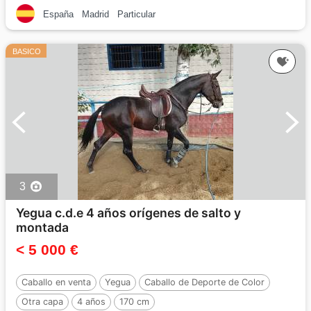
España
Madrid
Particular
BASICO
3
Yegua c.d.e 4 años orígenes de salto y
montada
< 5 000 €
Caballo en venta
Yegua
Caballo de Deporte de Color
Otra capa
4 años
170 cm