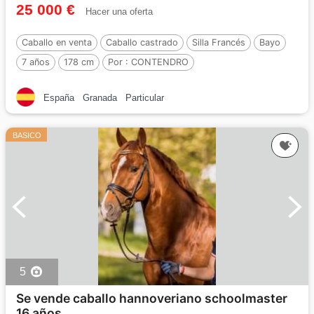
25 000 €
Hacer una oferta
Caballo en venta
Caballo castrado
Silla Francés
Bayo
7 años
178 cm
Por :
CONTENDRO
España
Granada
Particular
BASICO
5
Se vende caballo hannoveriano schoolmaster
16 años