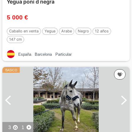
Yegua poni d negra
5 000 €
Caballo en venta
Yegua
Arabe
Negro
12 años
147 cm
España
Barcelona
Particular
BASICO
3
1