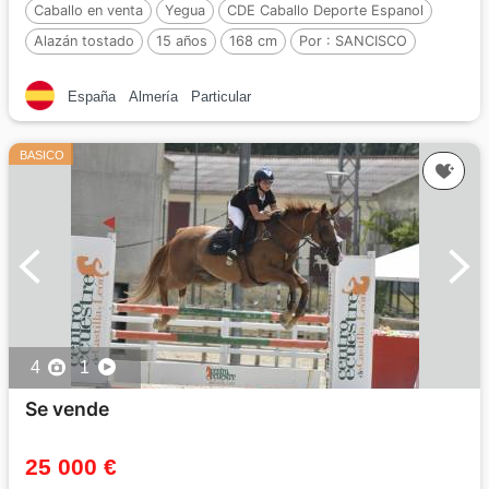
Caballo en venta
Yegua
CDE Caballo Deporte Espanol
Alazán tostado
15 años
168 cm
Por :
SANCISCO
España
Almería
Particular
BASICO
4
1
Se vende
25 000 €