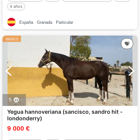
4 años
España
Granada
Particular
BASICO
5
Yegua hannoveriana (sancisco, sandro hit -
londonderry)
9 000 €