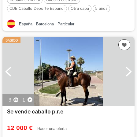
CDE Caballo Deporte Espanol
Otra capa
5 años
158 cm
Por :
Gallo/Spirit Monte Alegre
España
Barcelona
Particular
BASICO
3
1
Se vende caballo p.r.e
12 000 €
Hacer una oferta