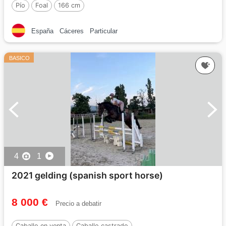
Pío
Foal
166 cm
España
Cáceres
Particular
BASICO
4
1
2021 gelding (spanish sport horse)
8 000 €
Precio a debatir
Caballo en venta
Caballo castrado