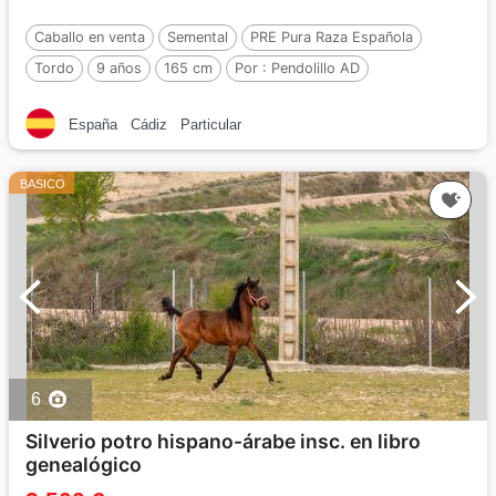
Caballo en venta
Semental
PRE Pura Raza Española
Tordo
9 años
165 cm
Por :
Pendolillo AD
España
Cádiz
Particular
BASICO
6
Silverio potro hispano-árabe insc. en libro
genealógico