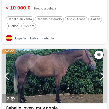
< 10 000 €
Precio a debatir
Caballo en venta
Caballo castrado
Anglo-Arabe
Alazán
11 años
168 cm
España
Huelva
Particular
BASICO
2
Caballo joven. muy noble.