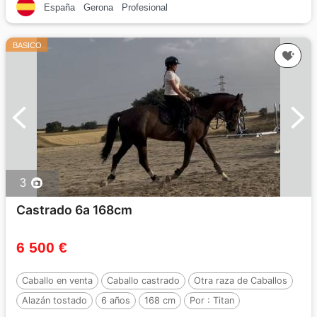
España
Gerona
Profesional
BASICO
3
Castrado 6a 168cm
6 500 €
Caballo en venta
Caballo castrado
Otra raza de Caballos
Alazán tostado
6 años
168 cm
Por :
Titan