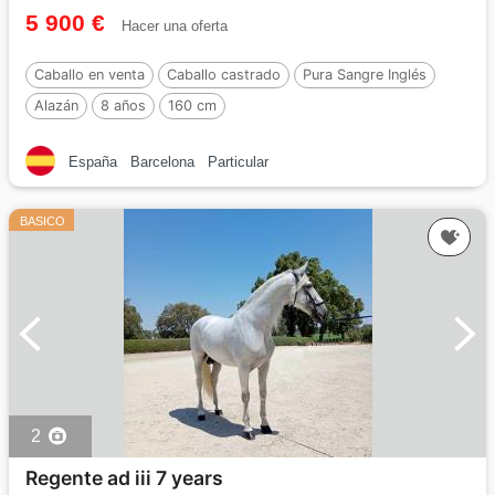
5 900 €
Hacer una oferta
Caballo en venta
Caballo castrado
Pura Sangre Inglés
Alazán
8 años
160 cm
España
Barcelona
Particular
BASICO
2
Regente ad iii 7 years