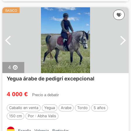
BASICO
4
Yegua árabe de pedigrí excepcional
4 000 €
Precio a debatir
Caballo en venta
Yegua
Arabe
Tordo
5 años
150 cm
Por :
Abha Valis
España
Valencia
Particular