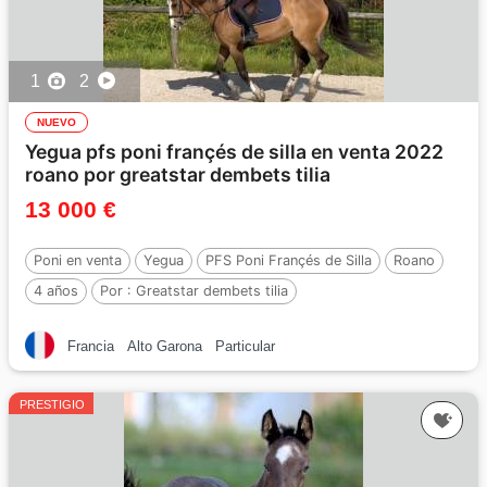
1
2
NUEVO
Yegua pfs poni françés de silla en venta 2022
roano por greatstar dembets tilia
13 000 €
Poni en venta
Yegua
PFS Poni Françés de Silla
Roano
4 años
Por :
Greatstar dembets tilia
Francia
Alto Garona
Particular
PRESTIGIO