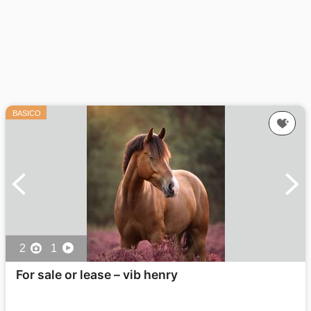
BASICO
2
1
For sale or lease – vib henry