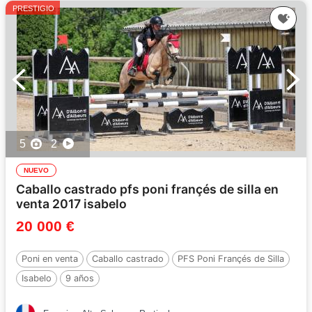
PRESTIGIO
5
2
NUEVO
Caballo castrado pfs poni françés de silla en
venta 2017 isabelo
20 000 €
Poni en venta
Caballo castrado
PFS Poni Françés de Silla
Isabelo
9 años