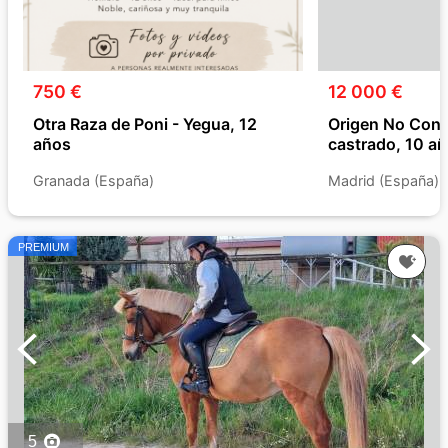
750 €
12 000 €
Otra Raza de Poni - Yegua, 12
Origen No Cons
años
castrado, 10 a
Granada (España)
Madrid (España)
PREMIUM
5