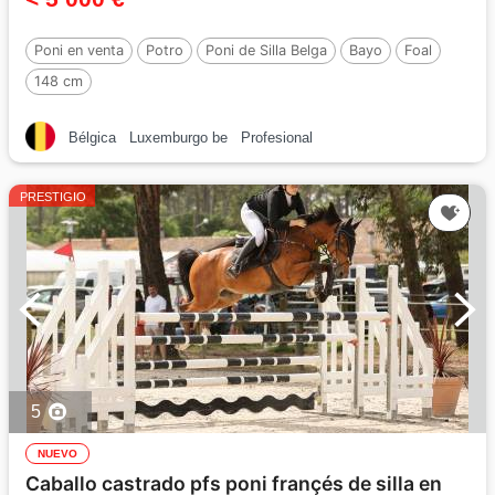
Poni en venta
Potro
Poni de Silla Belga
Bayo
Foal
148 cm
Bélgica
Luxemburgo be
Profesional
PRESTIGIO
5
NUEVO
Caballo castrado pfs poni françés de silla en