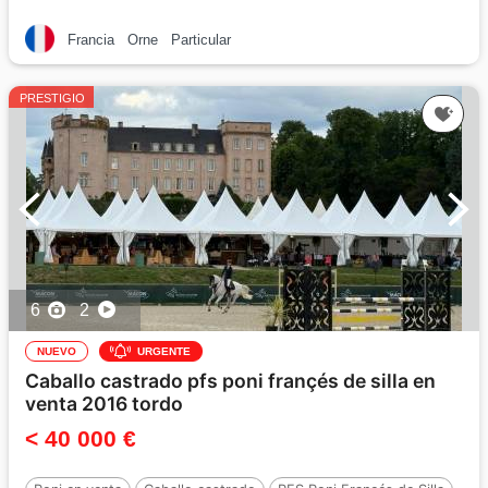
Francia
Orne
Particular
PRESTIGIO
6
2
NUEVO
URGENTE
Caballo castrado pfs poni françés de silla en
venta 2016 tordo
< 40 000 €