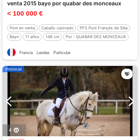
venta 2015 bayo por quabar des monceaux
< 100 000 €
Poni en venta
Caballo castrado
PFS Poni Françés de Silla
Bayo
11 años
148 cm
Por :
QUABAR DES MONCEAUX
Francia
Landas
Particular
PREMIUM
4