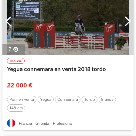
7
NUEVO
Yegua connemara en venta 2018 tordo
22 000 €
Poni en venta
Yegua
Connemara
Tordo
8 años
148 cm
Francia
Gironda
Profesional