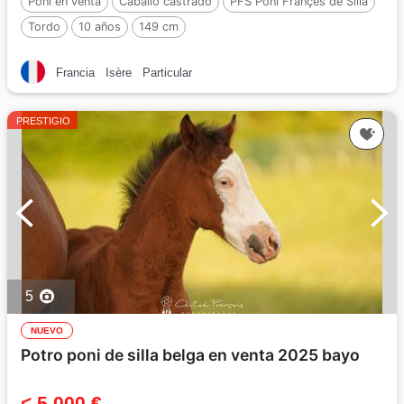
Poni en venta
Caballo castrado
PFS Poni Françés de Silla
Tordo
10 años
149 cm
Francia
Isère
Particular
PRESTIGIO
5
NUEVO
Potro poni de silla belga en venta 2025 bayo
< 5 000 €