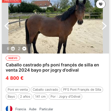
PRESTIGIO
6
2
NUEVO
Caballo castrado pfs poni françés de silla en
venta 2024 bayo por jogry d’odival
4 800 €
Poni en venta
Caballo castrado
PFS Poni Françés de Silla
Bayo
2 años
141 cm
Por :
Jogry d’Odival
Francia
Aube
Particular