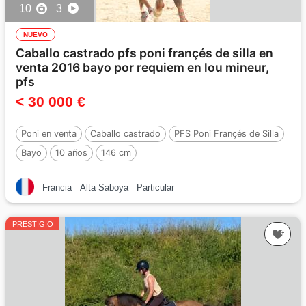
10
3
NUEVO
Caballo castrado pfs poni françés de silla en
venta 2016 bayo por requiem en lou mineur,
pfs
< 30 000 €
Poni en venta
Caballo castrado
PFS Poni Françés de Silla
Bayo
10 años
146 cm
Por :
REQUIEM EN LOU MINEUR, PFS
Francia
Alta Saboya
Particular
PRESTIGIO