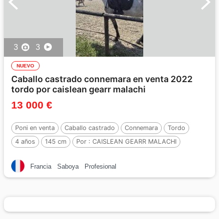
3
3
NUEVO
Caballo castrado connemara en venta 2022
tordo por caislean gearr malachi
13 000 €
Poni en venta
Caballo castrado
Connemara
Tordo
4 años
145 cm
Por :
CAISLEAN GEARR MALACHI
Francia
Saboya
Profesional