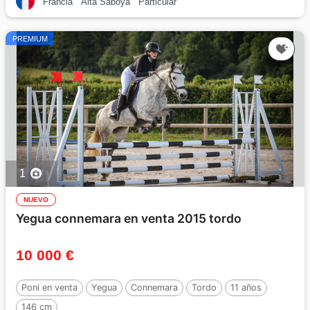
Francia
Alta Saboya
Particular
PREMIUM
1
NUEVO
Yegua connemara en venta 2015 tordo
10 000 €
Poni en venta
Yegua
Connemara
Tordo
11 años
146 cm