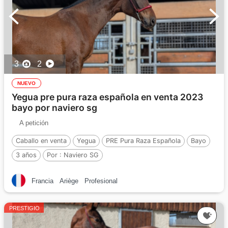
3
2
NUEVO
Yegua pre pura raza española en venta 2023
bayo por naviero sg
A petición
Caballo en venta
Yegua
PRE Pura Raza Española
Bayo
3 años
Por :
Naviero SG
Francia
Ariège
Profesional
PRESTIGIO