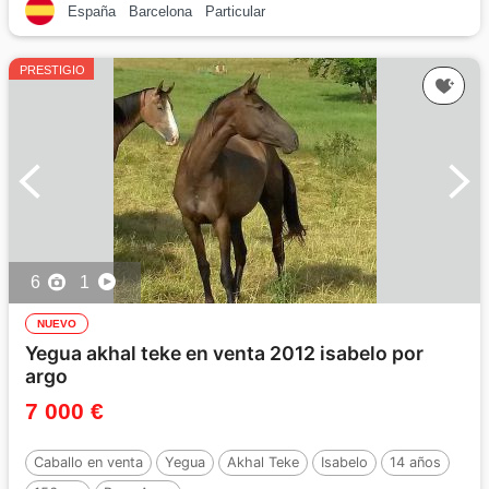
España
Barcelona
Particular
PRESTIGIO
6
1
NUEVO
Yegua akhal teke en venta 2012 isabelo por
argo
7 000 €
Caballo en venta
Yegua
Akhal Teke
Isabelo
14 años