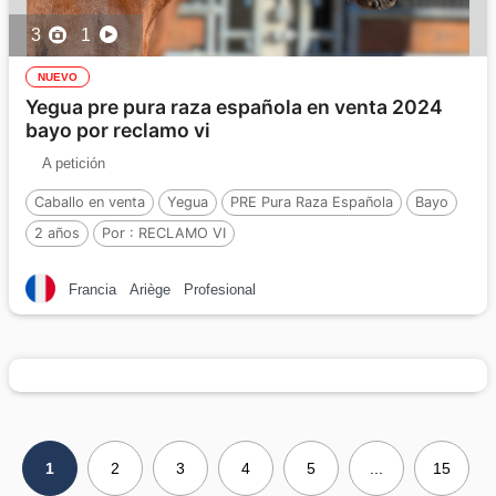
3
1
NUEVO
Yegua pre pura raza española en venta 2024
bayo por reclamo vi
A petición
Caballo en venta
Yegua
PRE Pura Raza Española
Bayo
2 años
Por :
RECLAMO VI
Francia
Ariège
Profesional
1
2
3
4
5
...
15