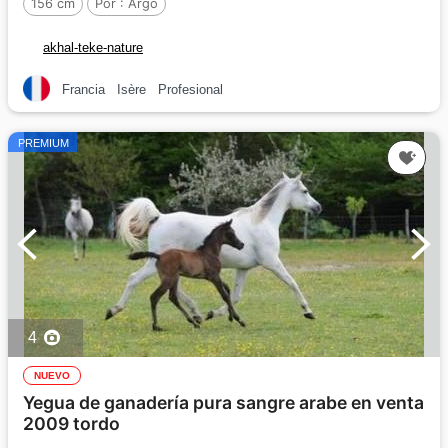
156 cm
Por :
Argo
akhal-teke-nature
Francia
Isère
Profesional
PREMIUM
4
NUEVO
Yegua de ganadería pura sangre arabe en venta
2009 tordo