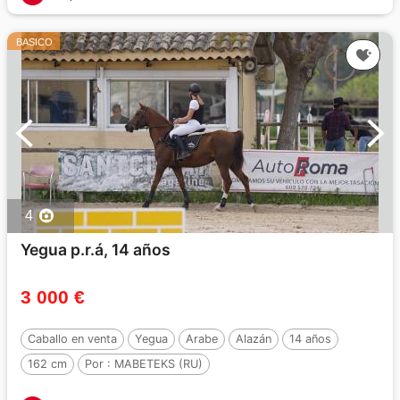
BASICO
4
Yegua p.r.á, 14 años
3 000 €
Caballo en venta
Yegua
Arabe
Alazán
14 años
162 cm
Por :
MABETEKS (RU)