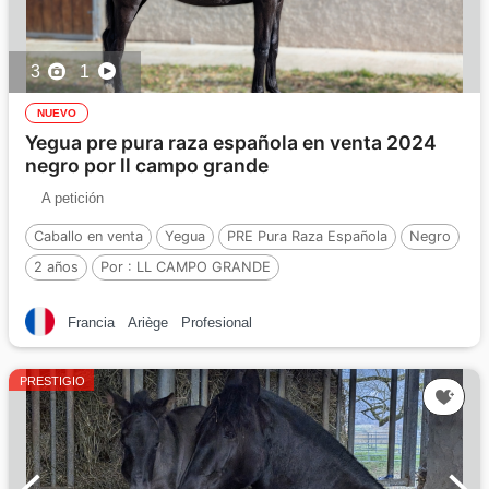
3
1
NUEVO
Yegua pre pura raza española en venta 2024
negro por ll campo grande
A petición
Caballo en venta
Yegua
PRE Pura Raza Española
Negro
2 años
Por :
LL CAMPO GRANDE
Francia
Ariège
Profesional
PRESTIGIO