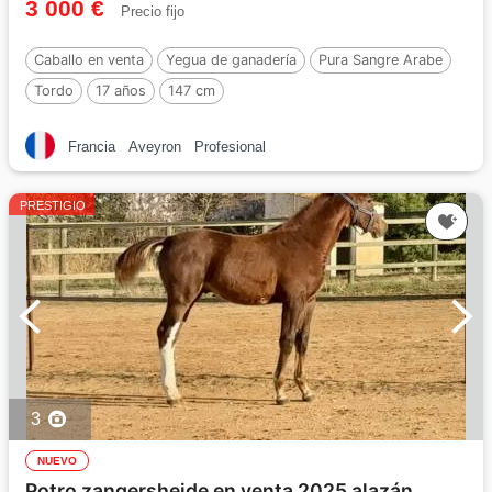
3 000 €
Precio fijo
Caballo en venta
Yegua de ganadería
Pura Sangre Arabe
Tordo
17 años
147 cm
Francia
Aveyron
Profesional
PRESTIGIO
3
NUEVO
Potro zangersheide en venta 2025 alazán