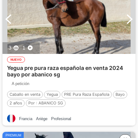
3
1
NUEVO
Yegua pre pura raza española en venta 2024
bayo por abanico sg
A petición
Caballo en venta
Yegua
PRE Pura Raza Española
Bayo
2 años
Por :
ABANICO SG
Francia
Ariège
Profesional
PREMIUM