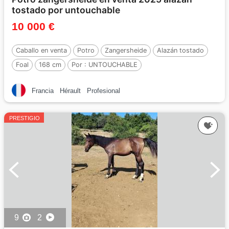
tostado por untouchable
10 000 €
Caballo en venta
Potro
Zangersheide
Alazán tostado
Foal
168 cm
Por :
UNTOUCHABLE
Francia
Hérault
Profesional
PRESTIGIO
9
2