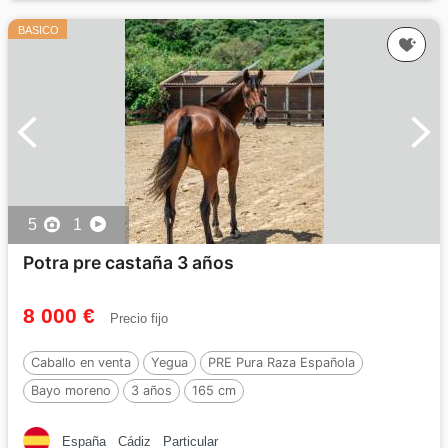
BASICO
5
1
Potra pre castaña 3 años
8 000 €
Precio fijo
Caballo en venta
Yegua
PRE Pura Raza Española
Bayo moreno
3 años
165 cm
España
Cádiz
Particular