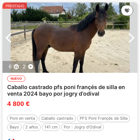
PRESTIGIO
6
2
NUEVO
Caballo castrado pfs poni françés de silla en
venta 2024 bayo por jogry d’odival
4 800 €
Poni en venta
Caballo castrado
PFS Poni Françés de Silla
Bayo
2 años
141 cm
Por :
Jogry d’Odival