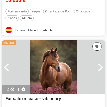
10 000 €
Poni en venta
Yegua
Otra Raza de Poni
Otra capa
7 años
141 cm
España
Madrid
Particular
BASICO
2
1
For sale or lease – vib henry