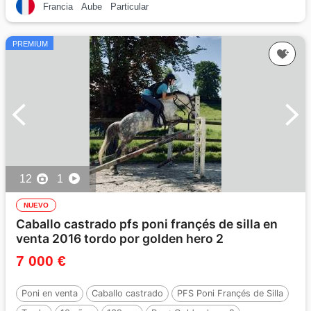
Francia
Aube
Particular
PREMIUM
12
1
NUEVO
Caballo castrado pfs poni françés de silla en
venta 2016 tordo por golden hero 2
7 000 €
Poni en venta
Caballo castrado
PFS Poni Françés de Silla