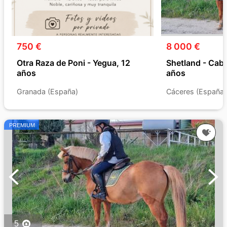
750 €
8 000 €
Otra Raza de Poni - Yegua, 12
Shetland - Caba
años
años
Granada (España)
Cáceres (España)
PREMIUM
5