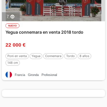
7
NUEVO
Yegua connemara en venta 2018 tordo
22 000 €
Poni en venta
Yegua
Connemara
Tordo
8 años
148 cm
Francia
Gironda
Profesional