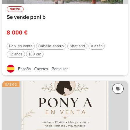
NUEVO
Se vende poni b
8 000 €
Poni en venta
Caballo entero
Shetland
Alazán
12 años
130 cm
España
Cáceres
Particular
BASICO