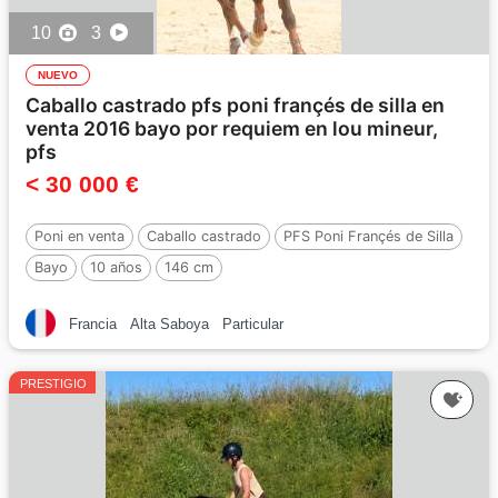
10
3
NUEVO
Caballo castrado pfs poni françés de silla en
venta 2016 bayo por requiem en lou mineur,
pfs
< 30 000 €
Poni en venta
Caballo castrado
PFS Poni Françés de Silla
Bayo
10 años
146 cm
Por :
REQUIEM EN LOU MINEUR, PFS
Francia
Alta Saboya
Particular
PRESTIGIO