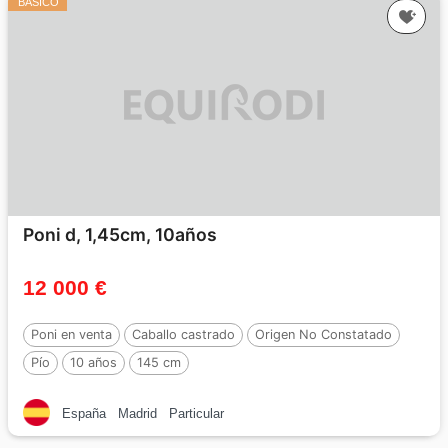
BASICO
Poni d, 1,45cm, 10años
12 000 €
Poni en venta
Caballo castrado
Origen No Constatado
Pío
10 años
145 cm
España
Madrid
Particular