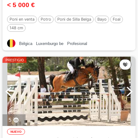
< 5 000 €
Poni en venta
Potro
Poni de Silla Belga
Bayo
Foal
148 cm
Bélgica
Luxemburgo be
Profesional
PRESTIGIO
5
NUEVO