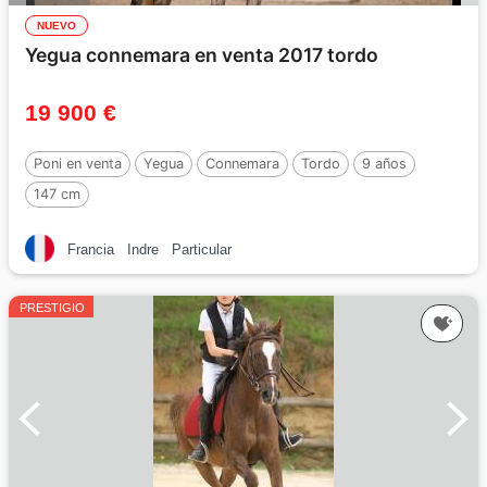
NUEVO
Yegua connemara en venta 2017 tordo
19 900 €
Poni en venta
Yegua
Connemara
Tordo
9 años
147 cm
Francia
Indre
Particular
PRESTIGIO