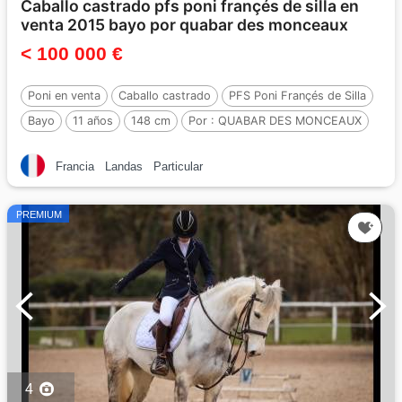
Caballo castrado pfs poni françés de silla en
venta 2015 bayo por quabar des monceaux
< 100 000 €
Poni en venta
Caballo castrado
PFS Poni Françés de Silla
Bayo
11 años
148 cm
Por :
QUABAR DES MONCEAUX
Francia
Landas
Particular
PREMIUM
4