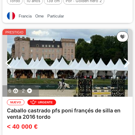
Tordo
10 años
139 cm
Por :
Golden hero 2
Francia
Orne
Particular
PRESTIGIO
6
2
NUEVO
URGENTE
Caballo castrado pfs poni françés de silla en
venta 2016 tordo
< 40 000 €