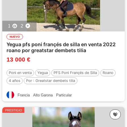
1
2
NUEVO
Yegua pfs poni françés de silla en venta 2022
roano por greatstar dembets tilia
13 000 €
Poni en venta
Yegua
PFS Poni Françés de Silla
Roano
4 años
Por :
Greatstar dembets tilia
Francia
Alto Garona
Particular
PRESTIGIO