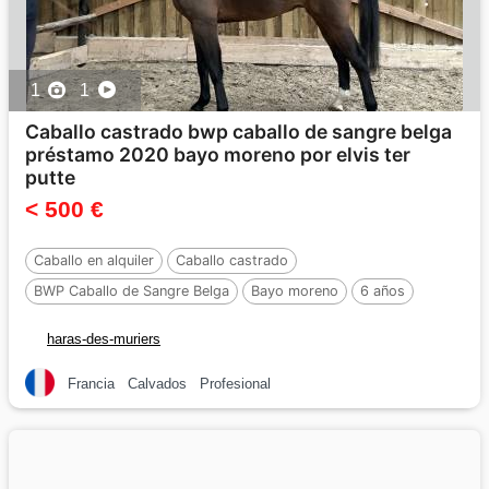
1
1
Caballo castrado bwp caballo de sangre belga
préstamo 2020 bayo moreno por elvis ter
putte
< 500 €
Caballo en alquiler
Caballo castrado
BWP Caballo de Sangre Belga
Bayo moreno
6 años
Por :
Elvis Ter Putte
haras-des-muriers
Francia
Calvados
Profesional