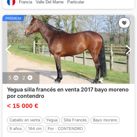
Francia
Valle Del Marne
Particular
PREMIUM
5
2
Yegua silla francés en venta 2017 bayo moreno
por contendro
< 15 000 €
Caballo en venta
Yegua
Silla Francés
Bayo moreno
9 años
164 cm
Por :
CONTENDRO