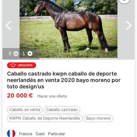
9
1
URGENTE
Caballo castrado kwpn caballo de deporte
neerlandés en venta 2020 bayo moreno por
toto design’us
20 000 €
Hacer una oferta
Caballo en venta
Caballo castrado
KWPN Caballo de Deporte Neerlandés
Bayo moreno
6 años
175 cm
Por :
Toto design’us
Francia
Gard
Particular