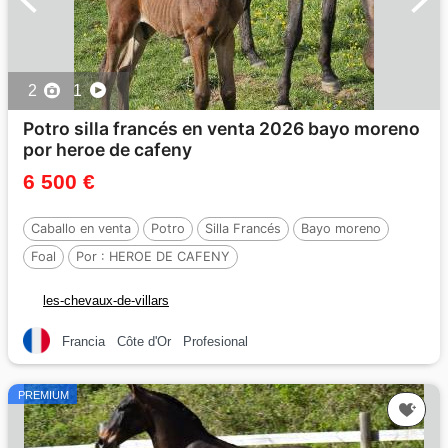
2
1
Potro silla francés en venta 2026 bayo moreno
por heroe de cafeny
6 500 €
Caballo en venta
Potro
Silla Francés
Bayo moreno
Foal
Por :
HEROE DE CAFENY
les-chevaux-de-villars
Francia
Côte d'Or
Profesional
PREMIUM