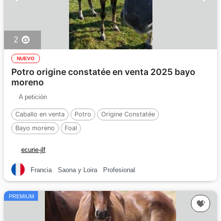
2
NUEVO
Potro origine constatée en venta 2025 bayo
moreno
A petición
Caballo en venta
Potro
Origine Constatée
Bayo moreno
Foal
ecurie-jlf
Francia
Saona y Loira
Profesional
PREMIUM