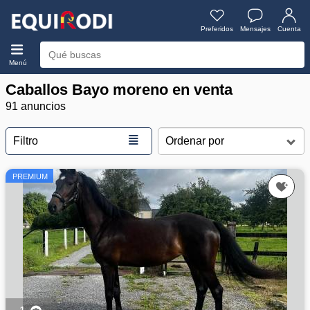
Preferidos
Mensajes
Cuenta
Menú
Caballos Bayo moreno en venta
91 anuncios
≣
Filtro
PREMIUM