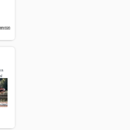
-peyron
ya
al