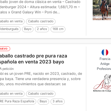
ballo joven de doma clásica en venta – Castrado
denburger 2024 – Altura estimada: 1,68/1,70 m –
talos x Grand Galaxy Win – Poni de...
aballo en venta
Caballo castrado
ldenburgués
Bayo
2 años
168 cm
NUEVO
aballo castrado pre pura raza
Francia
spañola en venta 2023 bayo
Ariège
A petición
Profesion
bi es un joven PRE, nacido en 2023, castrado, de
pa baya. Tiene una verdadera presencia y, sobre
do, unos movimientos que destacan: se
splaza...
aballo en venta
Caballo castrado
RE Pura Raza Española
Bayo
3 años