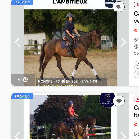
PREMIUM
C
v
<
🐻
💰
co
C
B
9
PREMIUM
C
b
<
MO