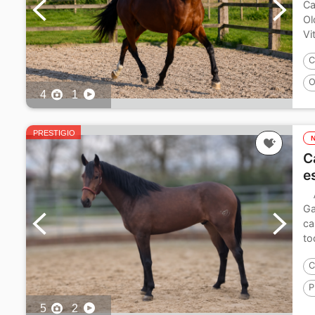
Ca
Ol
Vi
C
O
4
1
PRESTIGIO
C
e
Ga
ca
to
de
C
P
5
2