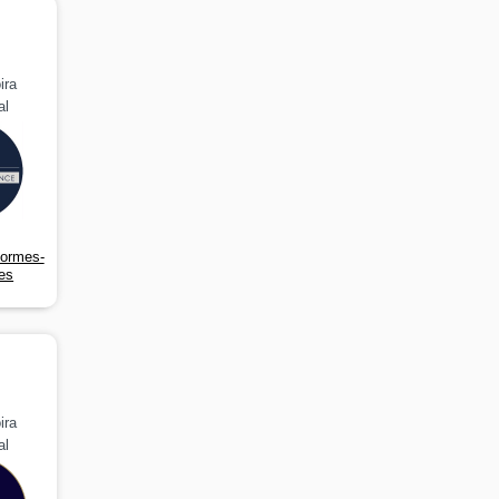
ira
al
formes-
es
ira
al