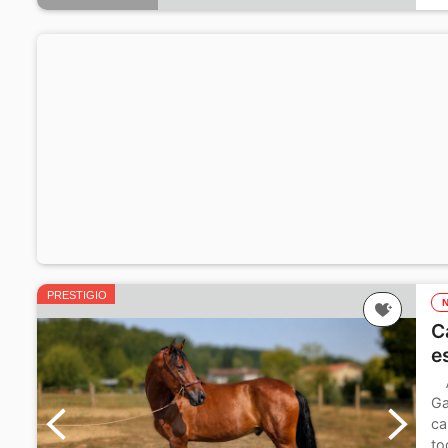
PRESTIGIO
C
e
Ga
ca
to