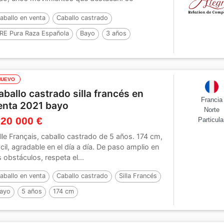
splaza...
aballo en venta
Caballo castrado
RE Pura Raza Española
Bayo
3 años
NUEVO
aballo castrado silla francés en
Francia
enta 2021 bayo
Norte
 20 000 €
Particula
lle Français, caballo castrado de 5 años. 174 cm,
cil, agradable en el día a día. De paso amplio en
s obstáculos, respeta el...
aballo en venta
Caballo castrado
Silla Francés
ayo
5 años
174 cm