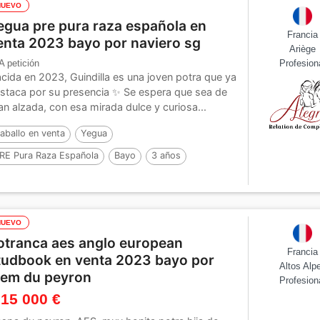
NUEVO
egua pre pura raza española en
Francia
enta 2023 bayo por naviero sg
Ariège
A petición
Profesion
cida en 2023, Guindilla es una joven potra que ya
staca por su presencia ✨ Se espera que sea de
an alzada, con esa mirada dulce y curiosa...
aballo en venta
Yegua
RE Pura Raza Española
Bayo
3 años
or :
Naviero SG
NUEVO
otranca aes anglo european
Francia
tudbook en venta 2023 bayo por
Altos Alp
dem du peyron
Profesion
 15 000 €