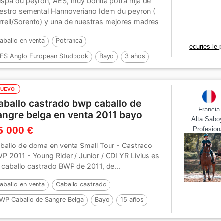
spa du peyron, AES, muy bonita potra hija de
estro semental Hannoveriano Idem du peyron (
rrell/Sorento) y una de nuestras mejores madres
...
aballo en venta
Potranca
ecuries-le
ES Anglo European Studbook
Bayo
3 años
65 cm
Por :
idem du peyron
NUEVO
aballo castrado bwp caballo de
Francia
angre belga en venta 2011 bayo
Alta Sabo
5 000 €
Profesion
ballo de doma en venta Small Tour - Castrado
P 2011 - Young Rider / Junior / CDI YR Livius es
 caballo castrado BWP de 2011, de...
aballo en venta
Caballo castrado
WP Caballo de Sangre Belga
Bayo
15 años
68 cm