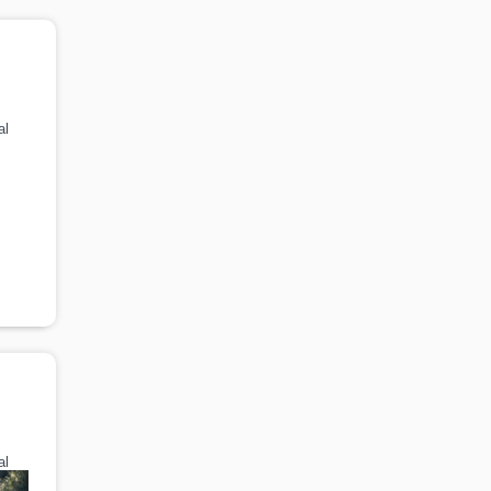
al
al