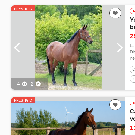
PRESTIGIO
Y
b
2
La
Di
ne
C
5
4
2
PRESTIGIO
C
v
1