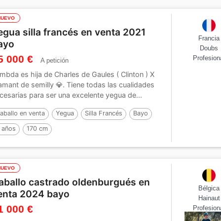
NUEVO
egua silla francés en venta 2021
Francia
ayo
Doubs
5 000 €
Profesion
A petición
mbda es hija de Charles de Gaules ( Clinton ) X
amant de semilly 💎. Tiene todas las cualidades
cesarias para ser una excelente yegua de...
aballo en venta
Yegua
Silla Francés
Bayo
 años
170 cm
NUEVO
aballo castrado oldenburgués en
Bélgica
enta 2024 bayo
Hainaut
1 000 €
Profesion