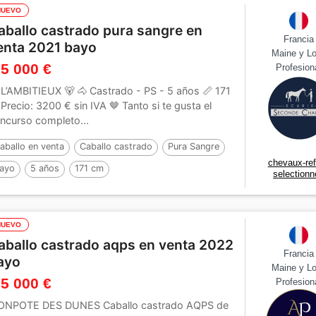
NUEVO
aballo castrado pura sangre en
Francia
enta 2021 bayo
Maine y Lo
 5 000 €
Profesion
 L’AMBITIEUX 🐻 🐴 Castrado - PS - 5 años 📏 171
 Precio: 3200 € sin IVA 🤎 Tanto si te gusta el
ncurso completo...
aballo en venta
Caballo castrado
Pura Sangre
chevaux-re
ayo
5 años
171 cm
selectionn
NUEVO
aballo castrado aqps en venta 2022
Francia
ayo
Maine y Lo
 5 000 €
Profesion
NPOTE DES DUNES Caballo castrado AQPS de