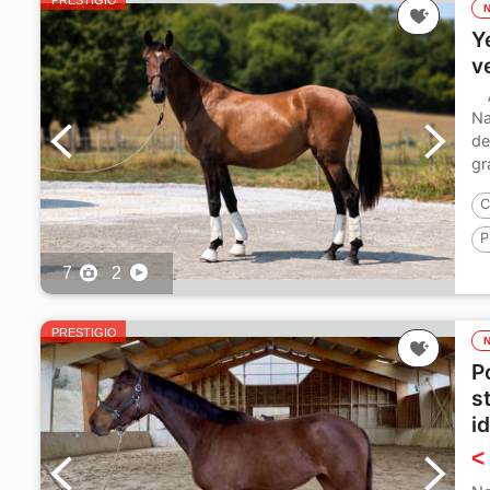
PRESTIGIO
Y
v
Na
de
gr
C
P
7
2
P
PRESTIGIO
P
s
i
<