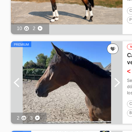
de
C
P
10
2
PREMIUM
C
v
<
Se
dó
lo
C
B
2
3