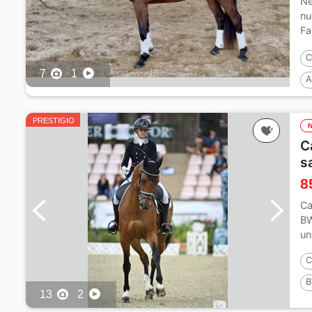
Ne
nu
Fa
de
C
7
1
A
1
PRESTIGIO
C
s
8
Ca
BW
un
C
B
13
2
1