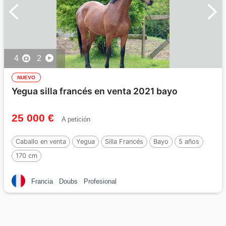
4
2
NUEVO
Yegua silla francés en venta 2021 bayo
25 000 €
A petición
Caballo en venta
Yegua
Silla Francés
Bayo
5 años
170 cm
Francia
Doubs
Profesional