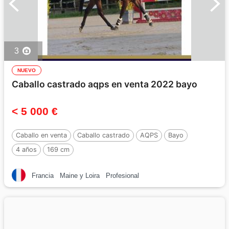
3
NUEVO
Caballo castrado aqps en venta 2022 bayo
< 5 000 €
Caballo en venta
Caballo castrado
AQPS
Bayo
4 años
169 cm
Francia
Maine y Loira
Profesional