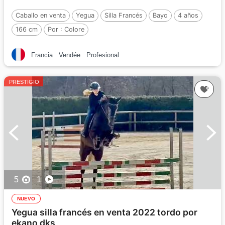
Caballo en venta
Yegua
Silla Francés
Bayo
4 años
166 cm
Por :
Colore
Francia
Vendée
Profesional
PRESTIGIO
5
1
NUEVO
Yegua silla francés en venta 2022 tordo por
ekano dks