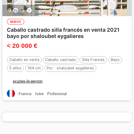
9
1
NUEVO
Caballo castrado silla francés en venta 2021
bayo por shaloubet eygalieres
< 20 000 €
Caballo en venta
Caballo castrado
Silla Francés
Bayo
5 años
164 cm
Por :
shaloubet eygalieres
ecuries-le-peyron
Francia
Isère
Profesional