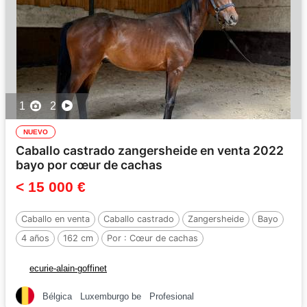
1
2
NUEVO
Caballo castrado zangersheide en venta 2022
bayo por cœur de cachas
< 15 000 €
Caballo en venta
Caballo castrado
Zangersheide
Bayo
4 años
162 cm
Por :
Cœur de cachas
ecurie-alain-goffinet
Bélgica
Luxemburgo be
Profesional