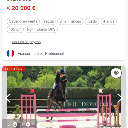
< 20 000 €
Caballo en venta
Yegua
Silla Francés
Tordo
4 años
165 cm
Por :
Ekano DKS
ecuries-le-peyron
Francia
Isère
Profesional
PRESTIGIO
3
1