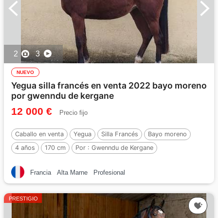
2
3
NUEVO
Yegua silla francés en venta 2022 bayo moreno
por gwenndu de kergane
12 000 €
Precio fijo
Caballo en venta
Yegua
Silla Francés
Bayo moreno
4 años
170 cm
Por :
Gwenndu de Kergane
Francia
Alta Marne
Profesional
PRESTIGIO