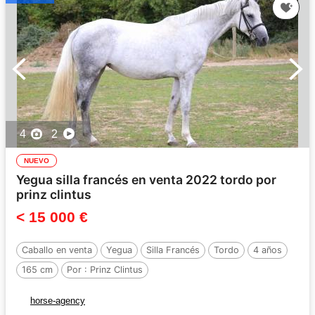
4
2
NUEVO
Yegua silla francés en venta 2022 tordo por
prinz clintus
< 15 000 €
Caballo en venta
Yegua
Silla Francés
Tordo
4 años
165 cm
Por :
Prinz Clintus
horse-agency