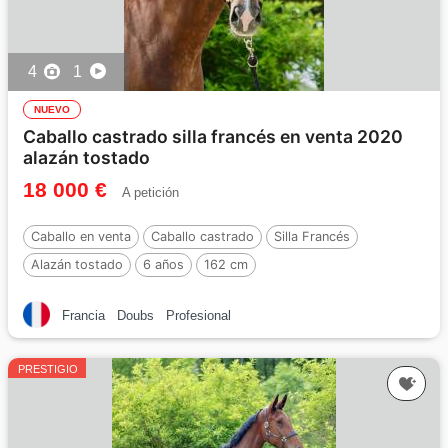
4
1
NUEVO
Caballo castrado silla francés en venta 2020
alazán tostado
18 000 €
A petición
Caballo en venta
Caballo castrado
Silla Francés
Alazán tostado
6 años
162 cm
Francia
Doubs
Profesional
PRESTIGIO