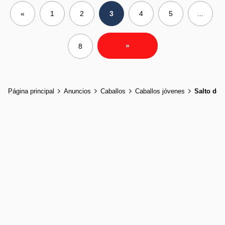
«
1
2
3
4
5
...
»
8
Página principal
Anuncios
Caballos
Caballos jóvenes
Salto de 