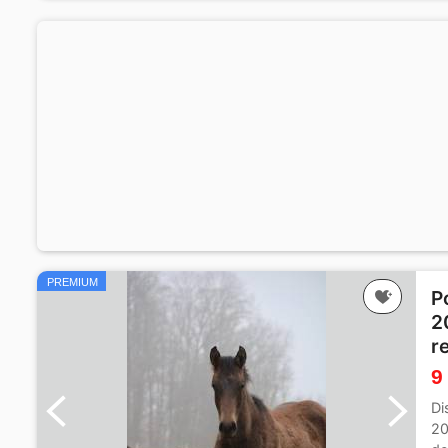
PREMIUM
P
2
r
9
Di
20