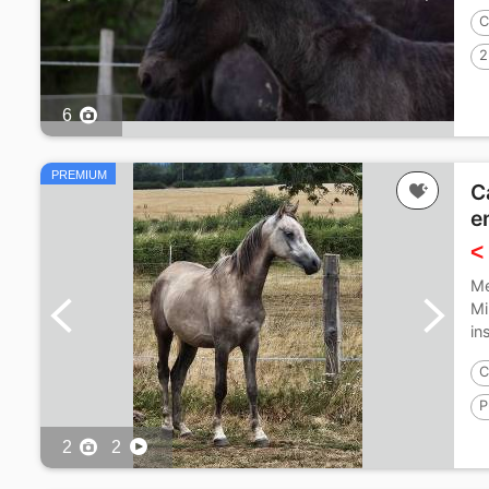
C
2
6
PREMIUM
C
e
<
Me
Mi
in
C
P
P
2
2