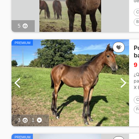
de
C
B
5
P
PREMIUM
P
b
9
¿Q
pa
X 
ya.
C
F
3
1
PREMIUM