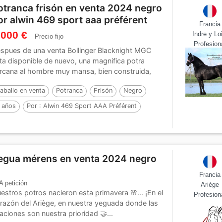
otranca frisón en venta 2024 negro
or alwin 469 sport aaa préférent
Francia
 000 €
Indre y Lo
Precio fijo
Profesion
spues de una venta Bollinger Blacknight MGC
ta disponible de nuevo, una magnifica potra
rcana al hombre muy mansa, bien construida,
n aires...
aballo en venta
Potranca
Frisón
Negro
 años
Por :
Alwin 469 Sport AAA Préférent
egua mérens en venta 2024 negro
Francia
A petición
Ariège
estros potros nacieron esta primavera 🌸... ¡En el
Profesion
razón del Ariège, en nuestra yeguada donde las
laciones son nuestra prioridad 🤝...