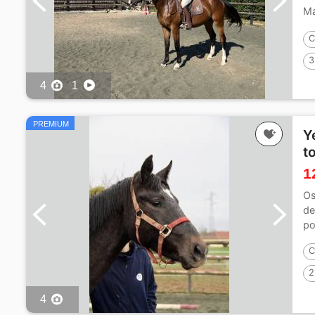
Ma
se
C
3
4
1
PREMIUM
Y
t
1
Os
de
po
C
2
4