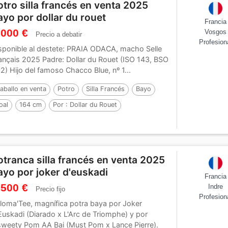
otro silla francés en venta 2025
ayo por dollar du rouet
Francia
 000 €
Vosgos
Precio a debatir
Profesion
sponible al destete: PRAIA ODACA, macho Selle
ançais 2025 Padre: Dollar du Rouet (ISO 143, BSO
2) Hijo del famoso Chacco Blue, nº 1...
aballo en venta
Potro
Silla Francés
Bayo
oal
164 cm
Por :
Dollar du Rouet
otranca silla francés en venta 2025
ayo por joker d'euskadi
Francia
 500 €
Indre
Precio fijo
Profesion
loma'Tee, magnífica potra baya por Joker
Euskadi (Diarado x L'Arc de Triomphe) y por
weety Pom AA Bai (Must Pom x Lance Pierre).