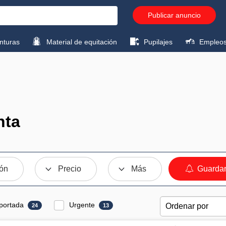
Publicar anuncio
turas
Material de equitación
Pupilajes
Empleo
nta
ión
Precio
Más
Guardar
portada
Urgente
24
13