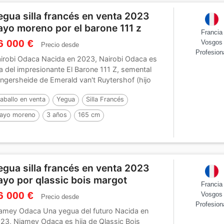
egua silla francés en venta 2023
ayo moreno por el barone 111 z
Francia
6 000 €
Vosgos
Precio desde
Profesion
irobi Odaca Nacida en 2023, Nairobi Odaca es
ja del impresionante El Barone 111 Z, semental
ngersheide de Emerald van't Ruytershof (hijo
...
aballo en venta
Yegua
Silla Francés
ayo moreno
3 años
165 cm
or :
El barone 111 Z
egua silla francés en venta 2023
ayo por qlassic bois margot
Francia
6 000 €
Vosgos
Precio desde
Profesion
amey Odaca Una yegua del futuro Nacida en
23, Niamey Odaca es hija de Qlassic Bois