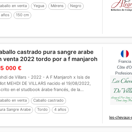
aballo en venta
Yegua
Mérens
Negro
 años
150 cm
aballo castrado pura sangre arabe
n venta 2022 tordo por a f manjaroh
Francia
 5 000 €
Côte d'O
Profesion
hdi de Villars - 2022 - A F Manjaroh x Isis de
llot MEHDI DE VILLARS nacido el 19/08/2022,
scrito en el studbook árabe francés, de la...
aballo en venta
Caballo castrado
ura Sangre Arabe
Tordo
4 años
les-chevaux-d
or :
A F MANJAROH