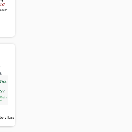
r
al
e-villars