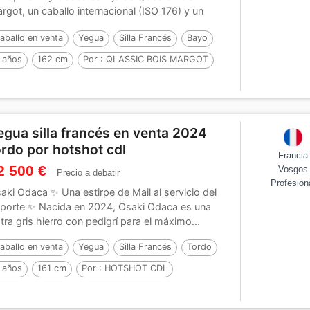
rgot, un caballo internacional (ISO 176) y un
mental...
aballo en venta
Yegua
Silla Francés
Bayo
 años
162 cm
Por :
QLASSIC BOIS MARGOT
egua silla francés en venta 2024
ordo por hotshot cdl
Francia
2 500 €
Vosgos
Precio a debatir
Profesion
aki Odaca ✨ Una estirpe de Mail al servicio del
porte ✨ Nacida en 2024, Osaki Odaca es una
tra gris hierro con pedigrí para el máximo...
aballo en venta
Yegua
Silla Francés
Tordo
 años
161 cm
Por :
HOTSHOT CDL