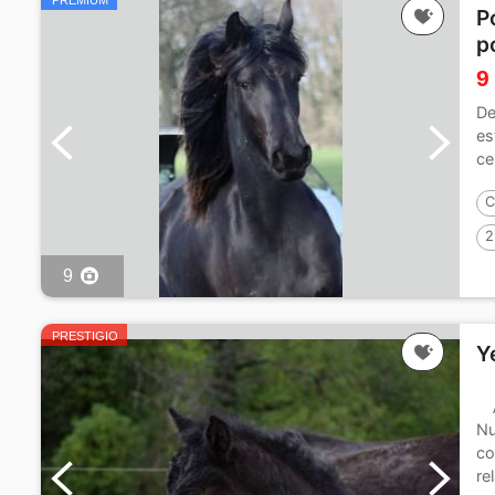
PREMIUM
P
p
9
De
es
ce
co
C
2
9
PRESTIGIO
Y
Nu
co
re