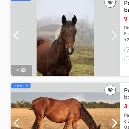
P
b
9
Di
Fr
+2
C
F
4
PREMIUM
P
b
3
Pa
d'
Us