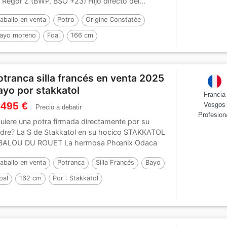
 Regor Z (BWP, BSO +23) Hijo directo del...
aballo en venta
Potro
Origine Constatée
ayo moreno
Foal
166 cm
or :
TOEMME DE REGOR Z
otranca silla francés en venta 2025
ayo por stakkatol
Francia
 495 €
Vosgos
Precio a debatir
Profesion
uiere una potra firmada directamente por su
dre? La S de Stakkatol en su hocico STAKKATOL
BALOU DU ROUET La hermosa Phœnix Odaca
..
aballo en venta
Potranca
Silla Francés
Bayo
oal
162 cm
Por :
Stakkatol