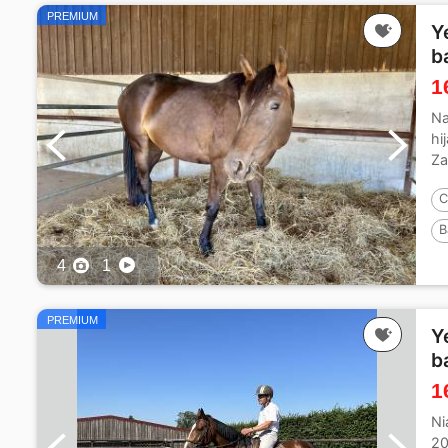
PREMIUM
Y
b
1
Na
hi
Za
de
C
B
P
4
1
PREMIUM
Y
b
1
Ni
20