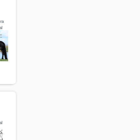
ira
al
al