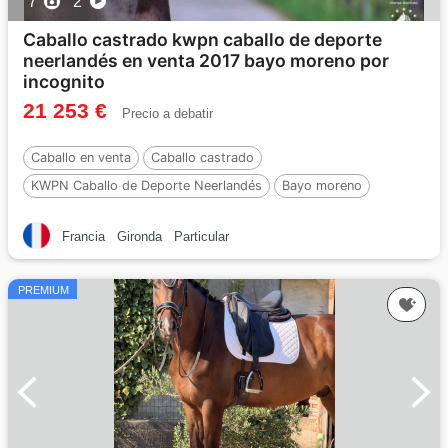
7
2
Caballo castrado kwpn caballo de deporte
neerlandés en venta 2017 bayo moreno por
incognito
21 253 €
Precio a debatir
Caballo en venta
Caballo castrado
KWPN Caballo de Deporte Neerlandés
Bayo moreno
9 años
168 cm
Por :
Incognito
Francia
Gironda
Particular
PREMIUM