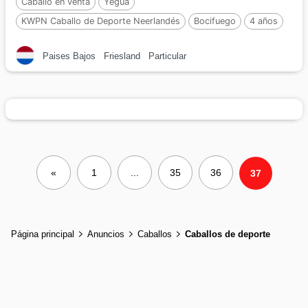
Caballo en venta
Yegua
KWPN Caballo de Deporte Neerlandés
Bocifuego
4 años
169 cm
Por :
Giano
Paises Bajos
Friesland
Particular
«
1
...
35
36
37
Página principal
Anuncios
Caballos
Caballos de deporte