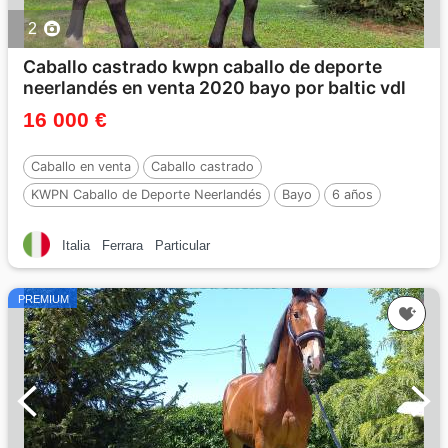
2
Caballo castrado kwpn caballo de deporte
neerlandés en venta 2020 bayo por baltic vdl
16 000 €
Caballo en venta
Caballo castrado
KWPN Caballo de Deporte Neerlandés
Bayo
6 años
165 cm
Por :
BALTIC VDL
Italia
Ferrara
Particular
PREMIUM