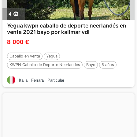
4
Yegua kwpn caballo de deporte neerlandés en
venta 2021 bayo por kallmar vdl
8 000 €
Caballo en venta
Yegua
KWPN Caballo de Deporte Neerlandés
Bayo
5 años
159 cm
Por :
Kallmar VDL
Italia
Ferrara
Particular