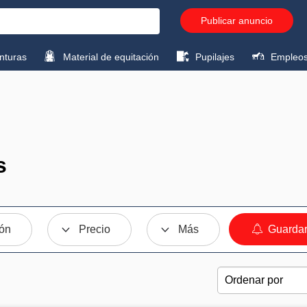
Publicar anuncio
turas
Material de equitación
Pupilajes
Empleo
s
ión
Precio
Más
Guardar