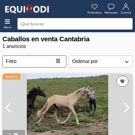
Preferidos
Mensajes
Cuenta
Menú
Caballos en venta Cantabria
1 anuncios
≣
Filtro
BASICO