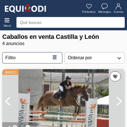
Preferidos
Mensajes
Cuenta
Menú
Caballos en venta Castilla y León
4 anuncios
≣
Filtro
BASICO