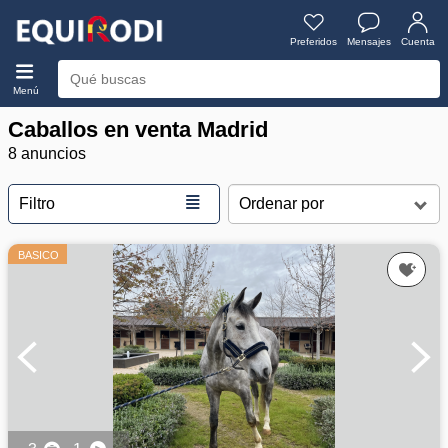
Preferidos
Mensajes
Cuenta
Menú
Caballos en venta Madrid
8 anuncios
≣
Filtro
BASICO