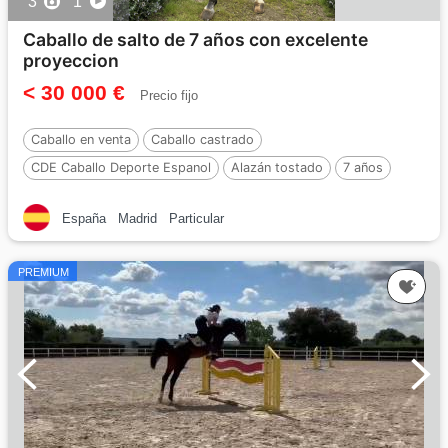
3
1
Caballo de salto de 7 años con excelente
proyeccion
< 30 000 €
Precio fijo
Caballo en venta
Caballo castrado
CDE Caballo Deporte Espanol
Alazán tostado
7 años
177 cm
Por :
Elton blue d´argonne
España
Madrid
Particular
PREMIUM