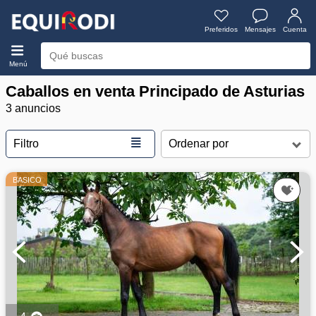
Preferidos
Mensajes
Cuenta
Menú
Caballos en venta Principado de Asturias
3 anuncios
≣
Filtro
BASICO