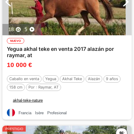
18
5
NUEVO
Yegua akhal teke en venta 2017 alazán por
raymar, at
10 000 €
Caballo en venta
Yegua
Akhal Teke
Alazán
9 años
158 cm
Por :
Raymar, AT
akhal-teke-nature
Francia
Isère
Profesional
PRESTIGIO