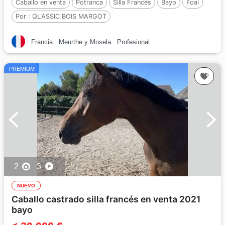
Caballo en venta
Potranca
Silla Francés
Bayo
Foal
Por :
QLASSIC BOIS MARGOT
Francia
Meurthe y Mosela
Profesional
PREMIUM
2
3
NUEVO
Caballo castrado silla francés en venta 2021
bayo