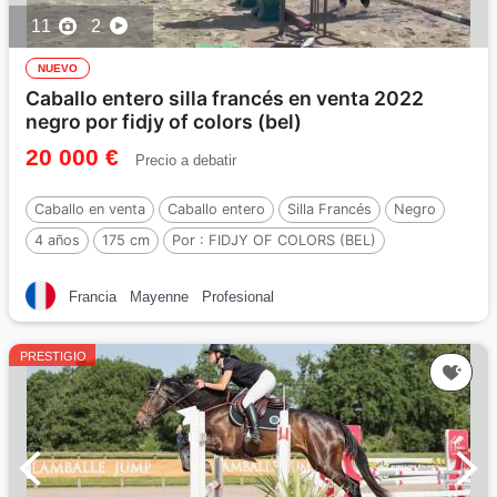
11
2
NUEVO
Caballo entero silla francés en venta 2022
negro por fidjy of colors (bel)
20 000 €
Precio a debatir
Caballo en venta
Caballo entero
Silla Francés
Negro
4 años
175 cm
Por :
FIDJY OF COLORS (BEL)
Francia
Mayenne
Profesional
PRESTIGIO