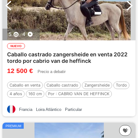
5
4
NUEVO
Caballo castrado zangersheide en venta 2022
tordo por cabrio van de heffinck
12 500 €
Precio a debatir
Caballo en venta
Caballo castrado
Zangersheide
Tordo
4 años
160 cm
Por :
CABRIO VAN DE HEFFINCK
Francia
Loira Atlántico
Particular
PREMIUM