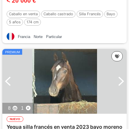
< 20 000 €
Caballo en venta
Caballo castrado
Silla Francés
Bayo
5 años
174 cm
Francia
Norte
Particular
PREMIUM
8
1
NUEVO
Yegua silla francés en venta 2023 bayo moreno