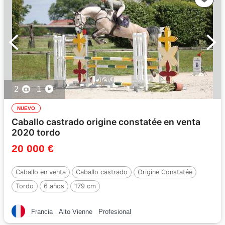
2
1
NUEVO
Caballo castrado origine constatée en venta
2020 tordo
20 000 €
Caballo en venta
Caballo castrado
Origine Constatée
Tordo
6 años
179 cm
Francia
Alto Vienne
Profesional