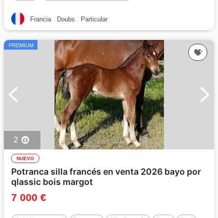
Francia
Doubs
Particular
PREMIUM
2
NUEVO
Potranca silla francés en venta 2026 bayo por
qlassic bois margot
7 000 €