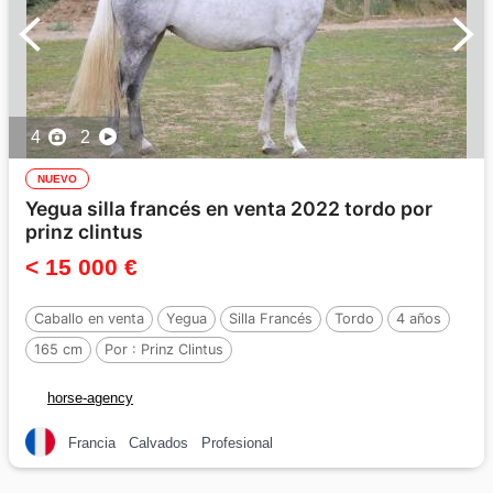
4
2
NUEVO
Yegua silla francés en venta 2022 tordo por
prinz clintus
< 15 000 €
Caballo en venta
Yegua
Silla Francés
Tordo
4 años
165 cm
Por :
Prinz Clintus
horse-agency
Francia
Calvados
Profesional