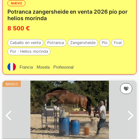
NUEVO
Potranca zangersheide en venta 2026 pío por
helios morinda
8 500 €
Caballo en venta
Potranca
Zangersheide
Pío
Foal
Por :
Helios morinda
Francia
Mosela
Profesional
BASICO