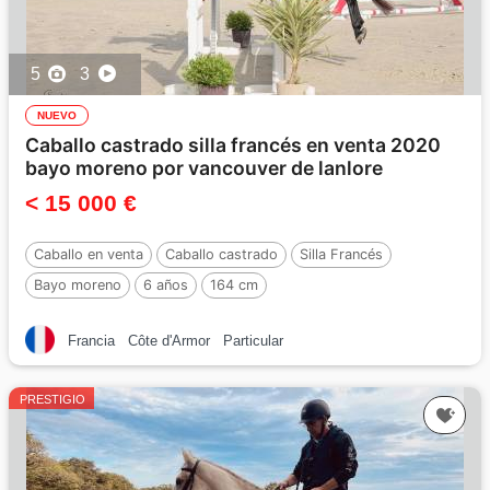
5
3
NUEVO
Caballo castrado silla francés en venta 2020
bayo moreno por vancouver de lanlore
< 15 000 €
Caballo en venta
Caballo castrado
Silla Francés
Bayo moreno
6 años
164 cm
Por :
VANCOUVER de lanlore
Francia
Côte d'Armor
Particular
PRESTIGIO