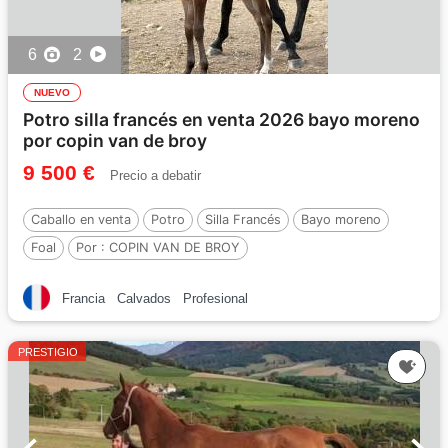
6
2
NUEVO
Potro silla francés en venta 2026 bayo moreno
por copin van de broy
9 500 €
Precio a debatir
Caballo en venta
Potro
Silla Francés
Bayo moreno
Foal
Por :
COPIN VAN DE BROY
Francia
Calvados
Profesional
PRESTIGIO