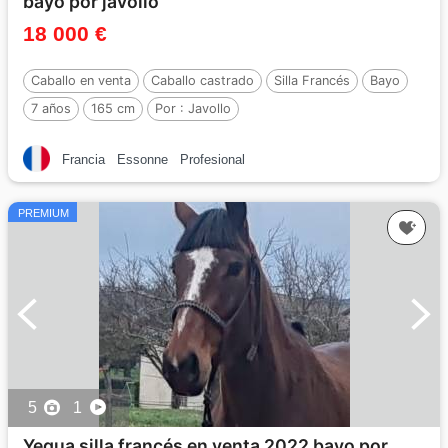
bayo por javollo
18 000 €
Caballo en venta
Caballo castrado
Silla Francés
Bayo
7 años
165 cm
Por :
Javollo
Francia
Essonne
Profesional
PREMIUM
5
1
Yegua silla francés en venta 2022 bayo por