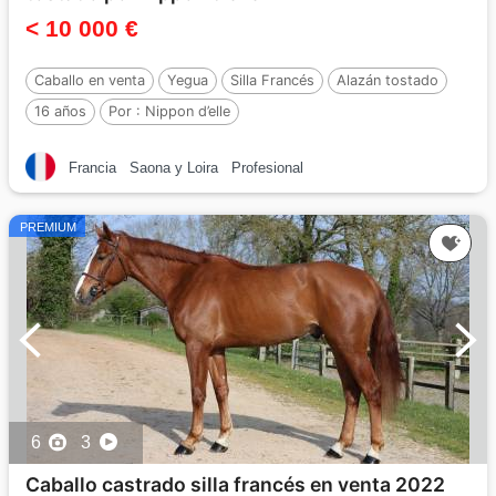
< 10 000 €
Caballo en venta
Yegua
Silla Francés
Alazán tostado
16 años
Por :
Nippon d’elle
Francia
Saona y Loira
Profesional
PREMIUM
6
3
Caballo castrado silla francés en venta 2022