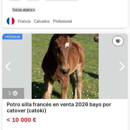
horse-agency
Francia
Calvados
Profesional
PREMIUM
3
Potro silla francés en venta 2026 bayo por
catover (catoki)
< 10 000 €