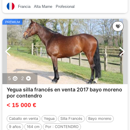
Francia
Alta Marne
Profesional
PREMIUM
5
2
Yegua silla francés en venta 2017 bayo moreno
por contendro
< 15 000 €
Caballo en venta
Yegua
Silla Francés
Bayo moreno
9 años
164 cm
Por :
CONTENDRO