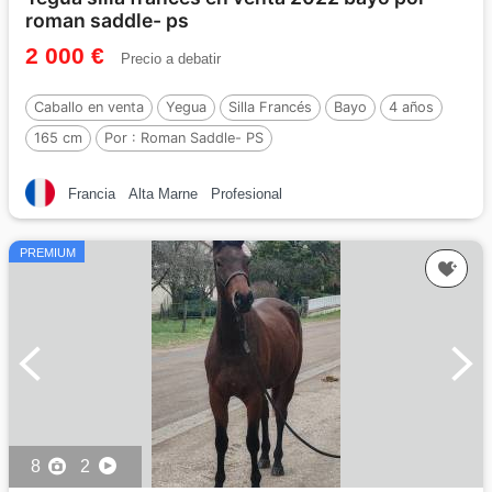
roman saddle- ps
2 000 €
Precio a debatir
Caballo en venta
Yegua
Silla Francés
Bayo
4 años
165 cm
Por :
Roman Saddle- PS
Francia
Alta Marne
Profesional
PREMIUM
8
2