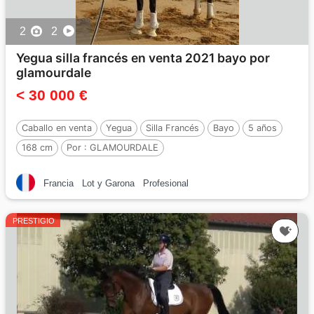
2
2
Yegua silla francés en venta 2021 bayo por
glamourdale
< 30 000 €
Caballo en venta
Yegua
Silla Francés
Bayo
5 años
168 cm
Por :
GLAMOURDALE
Francia
Lot y Garona
Profesional
PRESTIGIO