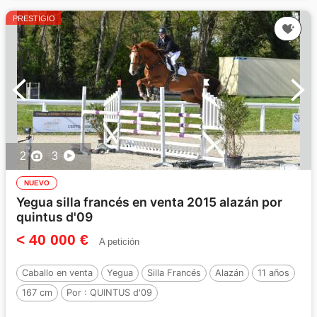
PRESTIGIO
2
3
NUEVO
Yegua silla francés en venta 2015 alazán por
quintus d'09
< 40 000 €
A petición
Caballo en venta
Yegua
Silla Francés
Alazán
11 años
167 cm
Por :
QUINTUS d'09