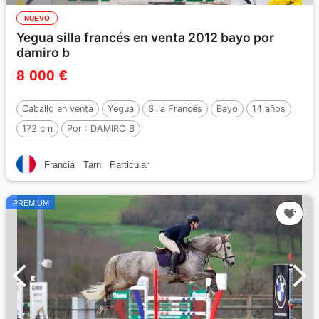
NUEVO
Yegua silla francés en venta 2012 bayo por
damiro b
8 000 €
Caballo en venta
Yegua
Silla Francés
Bayo
14 años
172 cm
Por :
DAMIRO B
Francia
Tarn
Particular
PREMIUM