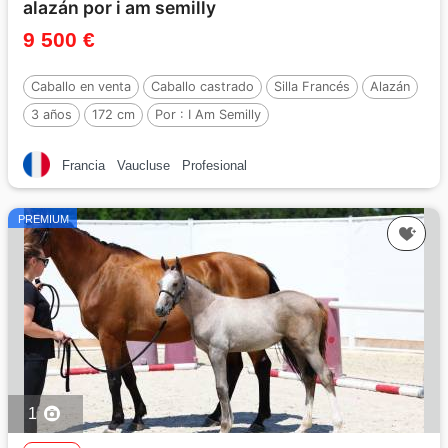
alazán por i am semilly
9 500 €
Caballo en venta
Caballo castrado
Silla Francés
Alazán
3 años
172 cm
Por :
I Am Semilly
Francia
Vaucluse
Profesional
PREMIUM
1