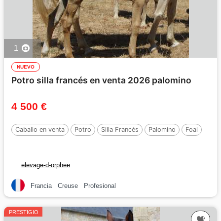
1
NUEVO
Potro silla francés en venta 2026 palomino
4 500 €
Caballo en venta
Potro
Silla Francés
Palomino
Foal
elevage-d-orphee
Francia
Creuse
Profesional
PRESTIGIO