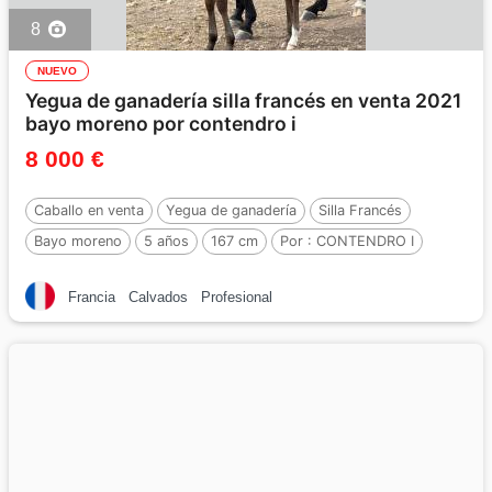
8
NUEVO
Yegua de ganadería silla francés en venta 2021
bayo moreno por contendro i
8 000 €
Caballo en venta
Yegua de ganadería
Silla Francés
Bayo moreno
5 años
167 cm
Por :
CONTENDRO I
Francia
Calvados
Profesional