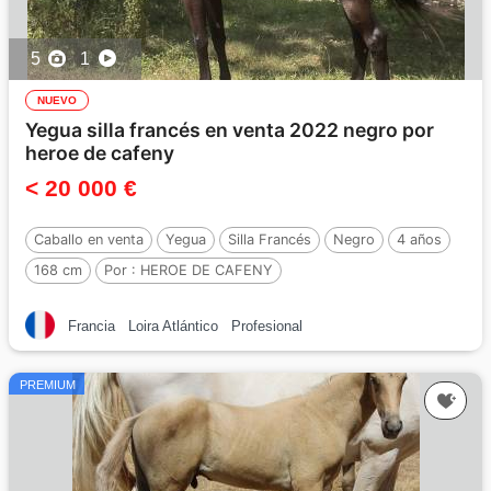
5
1
NUEVO
Yegua silla francés en venta 2022 negro por
heroe de cafeny
< 20 000 €
Caballo en venta
Yegua
Silla Francés
Negro
4 años
168 cm
Por :
HEROE DE CAFENY
Francia
Loira Atlántico
Profesional
PREMIUM