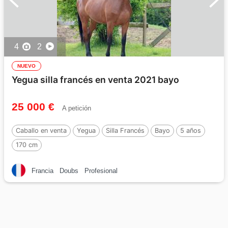
4
2
NUEVO
Yegua silla francés en venta 2021 bayo
25 000 €
A petición
Caballo en venta
Yegua
Silla Francés
Bayo
5 años
170 cm
Francia
Doubs
Profesional