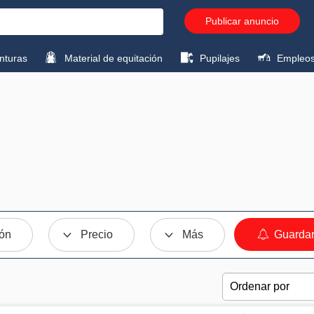
Publicar anuncio
turas
Material de equitación
Pupilajes
Empleo
ión
Precio
Más
Guardar