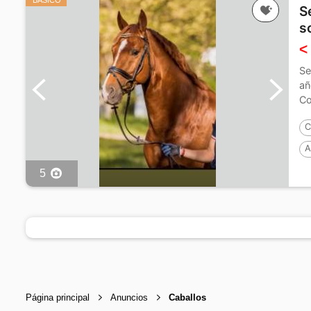
BASICO
S
s
<
Se
añ
Co
cu
C
A
5
Página principal
Anuncios
Caballos