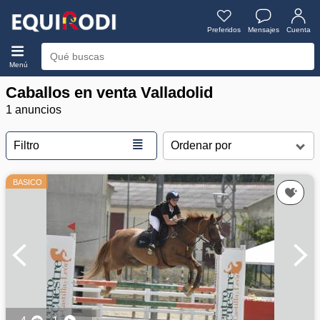
Preferidos
Mensajes
Cuenta
Menú
Caballos en venta Valladolid
1 anuncios
≣
Filtro
BASICO