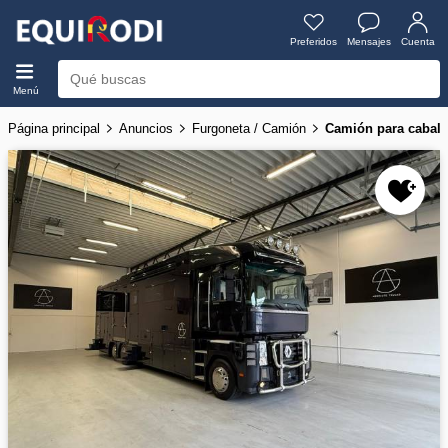
Preferidos
Mensajes
Cuenta
Menú
Página principal
Anuncios
Furgoneta / Camión
Camión para cabal