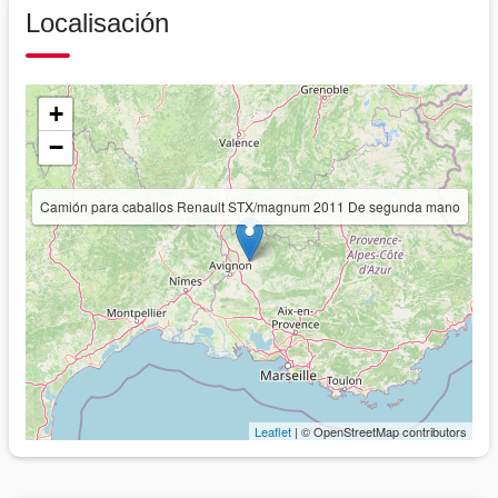
Localisación
+
−
Camión para caballos Renault STX/magnum 2011 De segunda mano
Leaflet
| © OpenStreetMap contributors