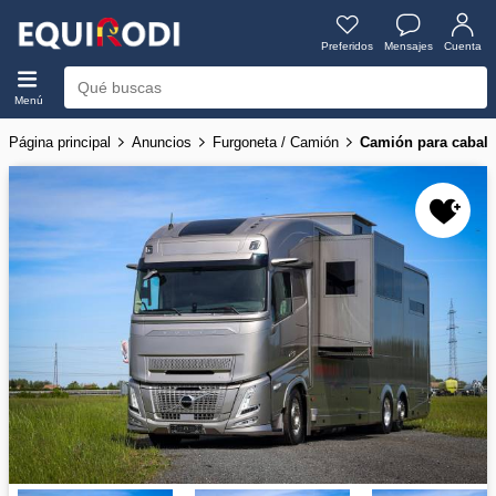
Preferidos
Mensajes
Cuenta
Menú
Página principal
Anuncios
Furgoneta / Camión
Camión para caball