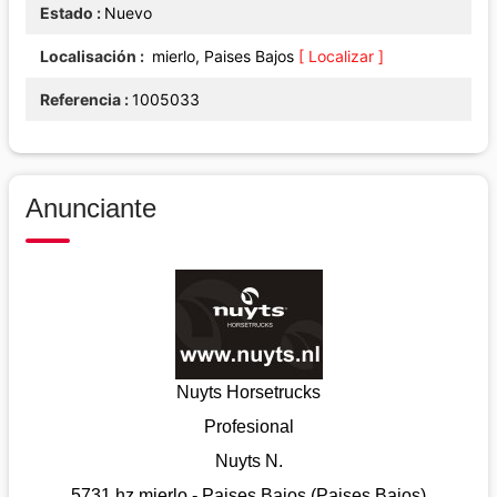
Estado
Nuevo
Localisación
mierlo, Paises Bajos
[ Localizar ]
Referencia
1005033
Anunciante
Nuyts Horsetrucks
Profesional
Nuyts N.
5731 hz mierlo - Paises Bajos (Paises Bajos)