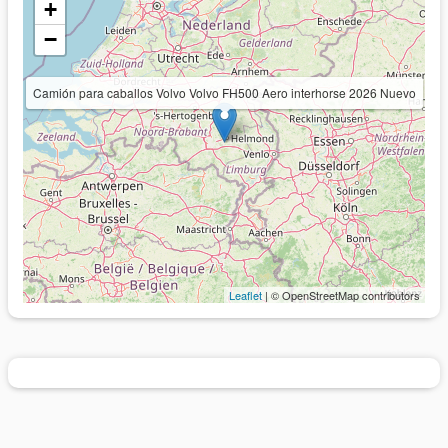
+
−
Camión para caballos Volvo Volvo FH500 Aero interhorse 2026 Nuevo
Leaflet
| © OpenStreetMap contributors