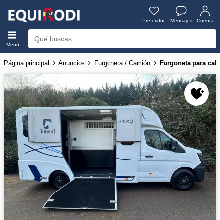
Preferidos
Mensajes
Cuenta
Menú
Página principal
Anuncios
Furgoneta / Camión
Furgoneta para cab