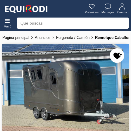
Preferidos
Mensajes
Cuenta
Menú
Página principal
Anuncios
Furgoneta / Camión
Remolque Caballo