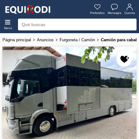
Preferidos
Mensajes
Cuenta
Menú
Página principal
Anuncios
Furgoneta / Camión
Camión para cabal