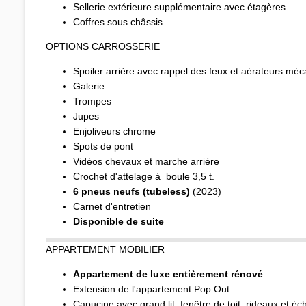
Sellerie extérieure supplémentaire avec étagères
Coffres sous châssis
OPTIONS CARROSSERIE
Spoiler arrière avec rappel des feux et aérateurs mé
Galerie
Trompes
Jupes
Enjoliveurs chrome
Spots de pont
Vidéos chevaux et marche arrière
Crochet d'attelage à boule 3,5 t.
6 pneus neufs
(tubeless)
(2023)
Carnet d'entretien
Disponible de suite
APPARTEMENT MOBILIER
Appartement de luxe entièrement rénové
Extension de l'appartement Pop Out
Capucine avec grand lit, fenêtre de toit, rideaux et éch