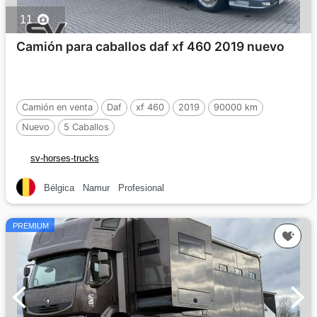
11
Camión para caballos daf xf 460 2019 nuevo
Camión en venta
Daf
xf 460
2019
90000 km
Nuevo
5 Caballos
sv-horses-trucks
Bélgica
Namur
Profesional
PREMIUM