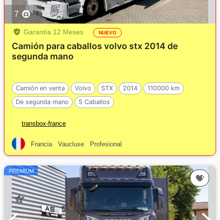
7
Garantía 12 Meses
NUEVO
Camión para caballos volvo stx 2014 de
segunda mano
Camión en venta
Volvo
STX
2014
110000 km
De segunda mano
5 Caballos
transbox-france
Francia
Vaucluse
Profesional
PREMIUM