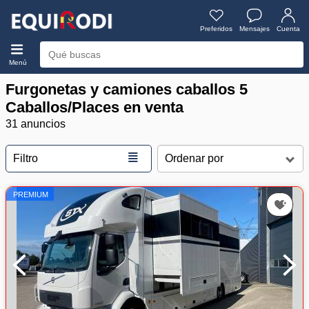
Preferidos
Mensajes
Cuenta
Menú
Furgonetas y camiones caballos 5
Caballos/Places en venta
31 anuncios
≣
Filtro
PREMIUM