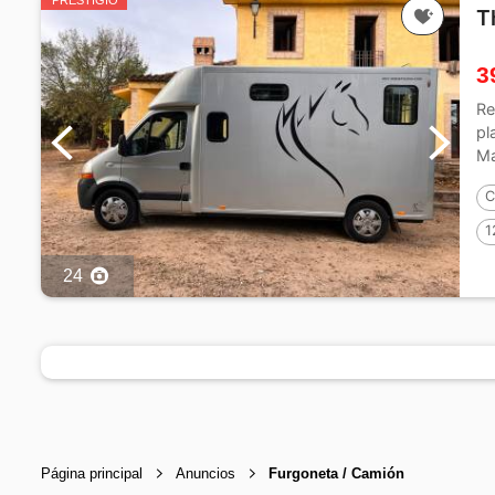
PRESTIGIO
T
3
Re
pl
Ma
C
1
24
Página principal
Anuncios
Furgoneta / Camión