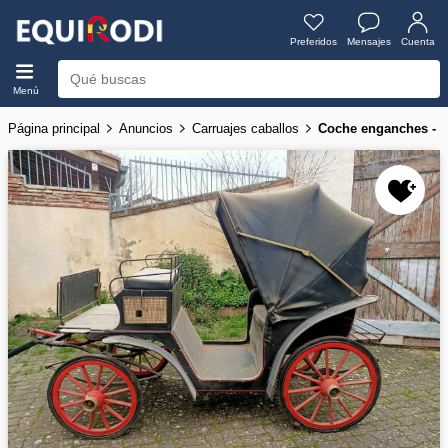
Preferidos
Mensajes
Cuenta
Menú
Página principal
Anuncios
Carruajes caballos
Coche enganches - C