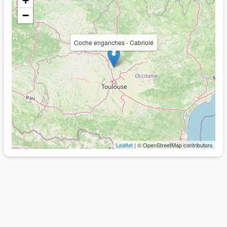
+
−
Coche enganches - Cabriolé
Leaflet
| © OpenStreetMap contributors