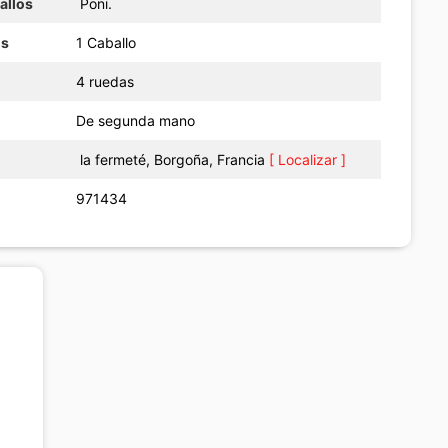
allos
Poni.
os
1 Caballo
4 ruedas
De segunda mano
la fermeté, Borgoña, Francia
[ Localizar ]
971434