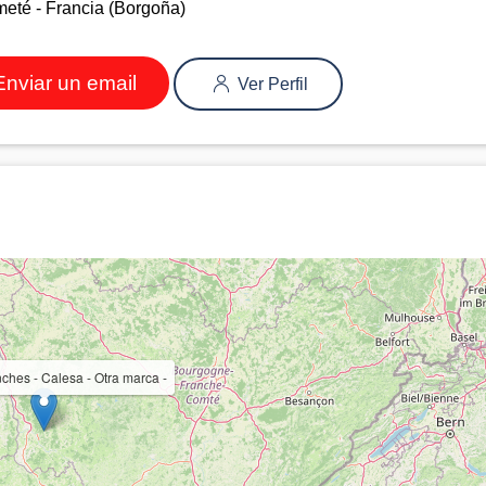
meté - Francia (Borgoña)
nviar un email
Ver Perfil
hes - Calesa - Otra marca -