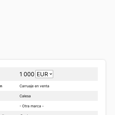
1 000
ón
Carruaje en venta
Calesa
- Otra marca -