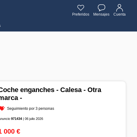
Preferidos
Mensajes
Cuenta
s
Coche enganches - Calesa - Otra
marca -
Seguimiento por 3 personas
Anuncio
971434
| 06 julio 2026
1 000 €