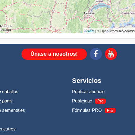
Leaflet
| © OpenStreetMap contrib
Únase a nosotros!
Servicios
 caballos
Publicar anuncio
 ponis
Publicidad
Pro
e sementales
Fórmulas PRO
Pro
cuestres