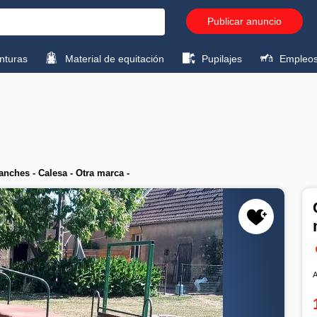
Publicar anuncio
turas
Material de equitación
Pupilajes
Empleo
nches - Calesa - Otra marca -