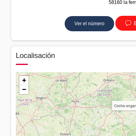
58160 la fer
E
Ver el número
Localisación
+
−
Coche enganc