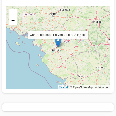
+
−
Centro ecuestre En venta Loira Atlántico
Leaflet
| © OpenStreetMap contributors