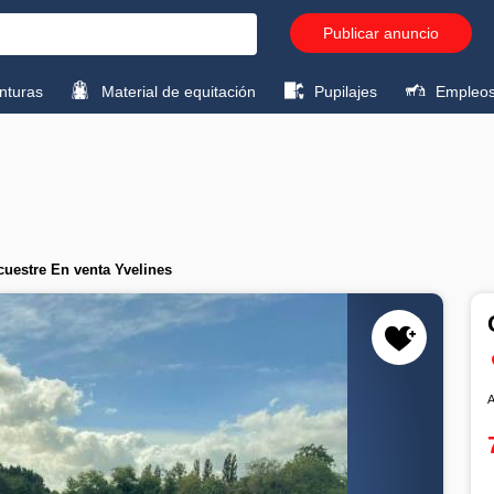
Publicar anuncio
turas
Material de equitación
Pupilajes
Empleo
cuestre En venta Yvelines