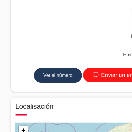
Emm
Enviar un e
Ver el número
Localisación
+