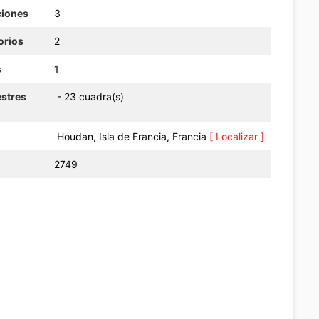
ciones
3
orios
2
s
1
estres
- 23 cuadra(s)
Houdan, Isla de Francia, Francia
[ Localizar ]
2749