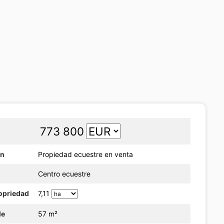
773 800
ón
Propiedad ecuestre en venta
Centro ecuestre
ropriedad
7,11
le
57 m²