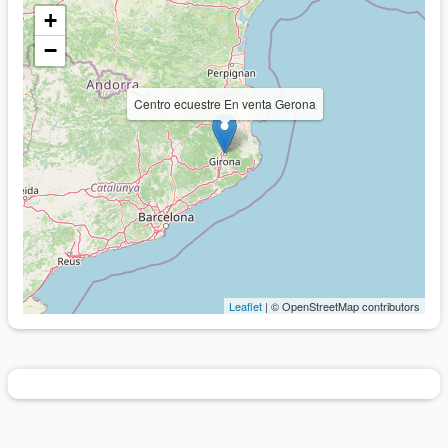
+
−
Centro ecuestre En venta Gerona
Leaflet
| © OpenStreetMap contributors