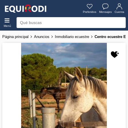
Preferidos
Mensajes
Cuenta
Menú
Página principal
Anuncios
Inmobiliario ecuestre
Centro ecuestre E