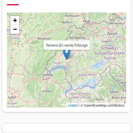
+
−
Terreno En venta Friburgo
Leaflet
| © OpenStreetMap contributors