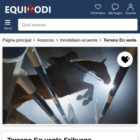
Preferidos
Mensajes
Cuenta
Menú
Página principal
Anuncios
Inmobiliario ecuestre
Terreno En venta 