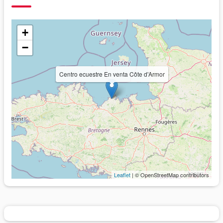
+
−
Centro ecuestre En venta Côte d'Armor
Leaflet
| © OpenStreetMap contributors