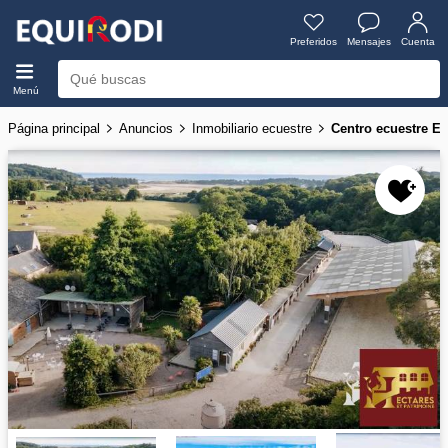
Preferidos
Mensajes
Cuenta
Menú
Página principal
Anuncios
Inmobiliario ecuestre
Centro ecuestre E