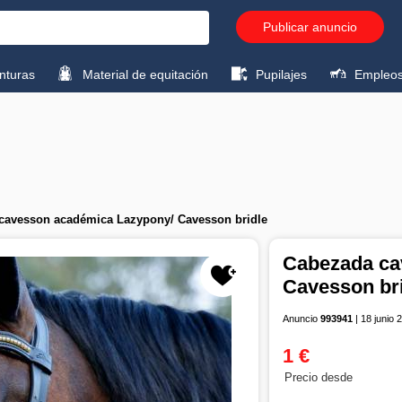
Publicar anuncio
turas
Material de equitación
Pupilajes
Empleo
cavesson académica Lazypony/ Cavesson bridle
Cabezada ca
Cavesson br
Anuncio
993941
| 18 junio 
1 €
Precio desde