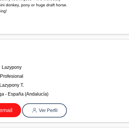
ni donkey, pony or huge draft horse.
ing!
Lazypony
Profesional
Lazypony T.
a - España (Andalucía)
email
Ver Perfil