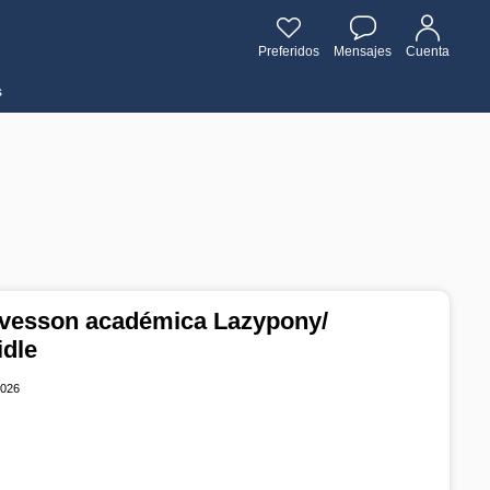
Preferidos
Mensajes
Cuenta
s
vesson académica Lazypony/
idle
2026