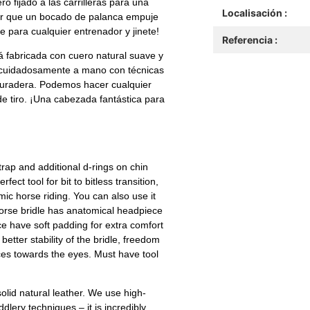
 fijado a las carrilleras para una
Localisación :
itar que un bocado de palanca empuje
le para cualquier entrenador y jinete!
Referencia :
 fabricada con cuero natural suave y
os cuidadosamente a mano con técnicas
 duradera. Podemos hacer cualquier
 de tiro. ¡Una cabezada fantástica para
rap and additional d-rings on chin
ect tool for bit to bitless transition,
mic horse riding. You can also use it
horse bridle has anatomical headpiece
 have soft padding for extra comfort
better stability of the bridle, freedom
ces towards the eyes. Must have tool
olid natural leather. We use high-
addlery techniques – it is incredibly