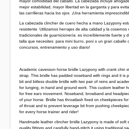
mayor comodidad del caballo. La cabezada incluye ahogadero
mejor estabilidad, mayor libertad en la garganta y para ev
las carrilleras hacia los ojos. ¡Una herramienta imprescindib
La cabezada clincher de cuero hecha a mano Lazypony está
resistente. Utilizamos herrajes de alta calidad y la cosem
tradicionales de guarnicionería: es increíblemente fuerte y
talla que necesites: para mini burro, poni o un gran caballo
concursos, entrenamiento y uso diario!
Academic cavesson horse bridle Lazypony with crank chin st
strap. This bridle has padded noseband with rings and it is perf
bit and bitless double bridle with two pair of reins and acade
for lunging, in-hand and ground work. This custom leather 
for free ears movement. Noseband, browband and headpiece
of your horse. Bridle has throatlash fixed on cheekpieces for 
of throat and to prevent leverage bit from pushing cheekpie
for every horse trainer and rider!
Handmade leather clincher bridle Lazypony is made of soft s
quality fittings and carefully hand-stitch it using traditional s