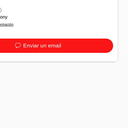
pony
ormación
Enviar un email