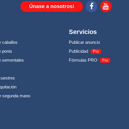
Únase a nosotros!
Servicios
 caballos
Publicar anuncio
 ponis
Publicidad
Pro
e sementales
Fórmulas PRO
Pro
cuestres
quitación
e segunda mano