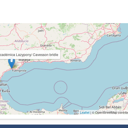
cadémica Lazypony/ Cavesson bridle
Leaflet
| © OpenStreetMap contrib