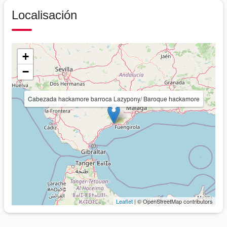
Localisación
+
−
Cabezada hackamore barroca Lazypony/ Baroque hackamore
Leaflet
| © OpenStreetMap contributors