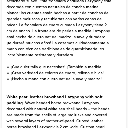
acolchado suave. Esta frontalera ondulada Lazypony está
decorada con cuentas naturales de concha marina
blanca: las cuentas están hechas a partir de conchas de
grandes moluscos y recubiertas con varias capas de
nácar. La frontalera de cuero curvada Lazypony tiene 2
cm de ancho. La frontalera de perlas a medida Lazypony
está hecha de cuero natural macizo, suave y duradero:
¡te durará muchos años! La cosemos cuidadosamente a
mano con técnicas tradicionales de guarnicionería: es
increíblemente resistente y duradera.
⭐ ¡Cualquier talla que necesites! ¡También a medida!
⭐ ¡Gran variedad de colores de cuero, relleno e hilos!
⭐ ¡Hecho a mano con cuero natural suave y macizo!
____________________
White pearl leather browband Lazypony with soft
padding
. Wave beaded horse browband Lazypony
decorated with natural white sea shell beads – the beads
are made from the shells of large mollusks and covered
with several layers of mother-of-pearl. Curved leather
horse browband Lazypony is 2 cm wide. Custom pearl