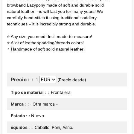
browband Lazypony made of soft and durable solid
natural leather – is will last you for many years! We
carefully hand-stitch it using traditional saddlery
techniques – it is incredibly strong and durable.
⭐ Any size you need! Incl. made-to-measure!
⭐ A lot of leather/padding/threads colors!
⭐ Handmade of soft solid natural leather!
Precio :
1
(Precio desde)
Tipo de material :
Frontalera
Marca :
- Otra marca -
Estado :
Nuevo
équidos :
Caballo, Poni, Asno.