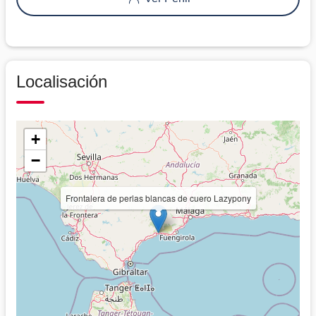
Localisación
+
−
Frontalera de perlas blancas de cuero Lazypony