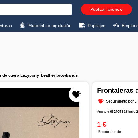
Publicar anuncio
turas
Material de equitación
Pupilajes
Empleo
as de cuero Lazypony, Leather browbands
Frontaleras 
Seguimiento por 1
Anuncio
662405
| 18 junio 
1 €
Precio desde