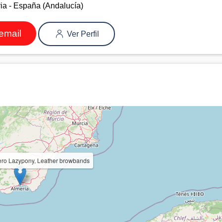
ia - España (Andalucía)
email
Ver Perfil
uero Lazypony, Leather browbands