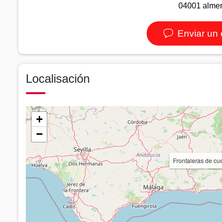
04001 almer
Enviar un 
Localisación
+
−
Frontaleras de c