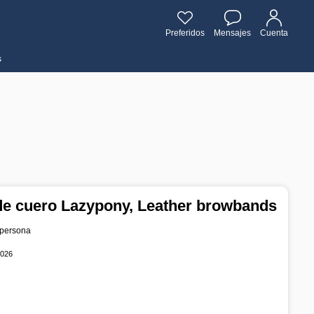
Preferidos
Mensajes
Cuenta
s
de cuero Lazypony, Leather browbands
 persona
2026