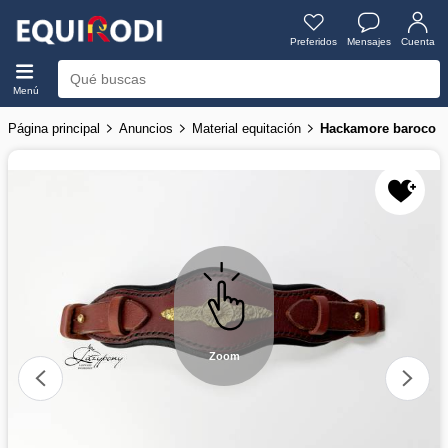
Preferidos
Mensajes
Cuenta
Menú
Página principal
Anuncios
Material equitación
Hackamore baroco a
Zoom