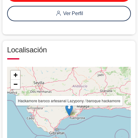
Ver Perfil
Localisación
+
−
Hackamore baroco artesanal Lazypony / baroque hackamore