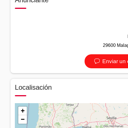
29600 Malag
Enviar un 
Localisación
+
−