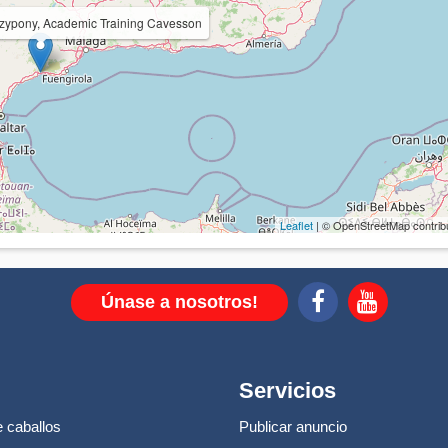
zypony, Academic Training Cavesson
Leaflet
| © OpenStreetMap contrib
Únase a nosotros!
Servicios
 caballos
Publicar anuncio