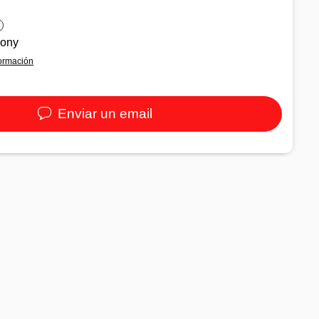
pony
ormación
Enviar un email