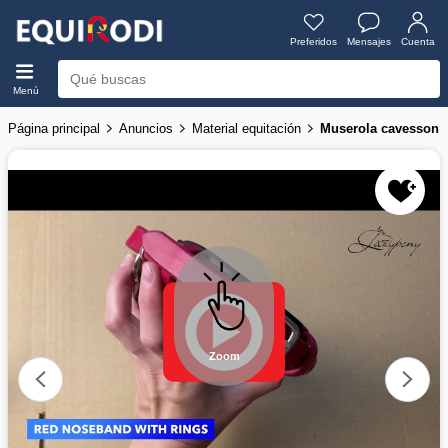
Preferidos
Mensajes
Cuenta
Menú
Página principal
Anuncios
Material equitación
Muserola cavesson \
Zoom