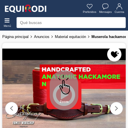
Preferidos
Mensajes
Cuenta
Menú
Página principal
Anuncios
Material equitación
Muserola hackamore
Zoom