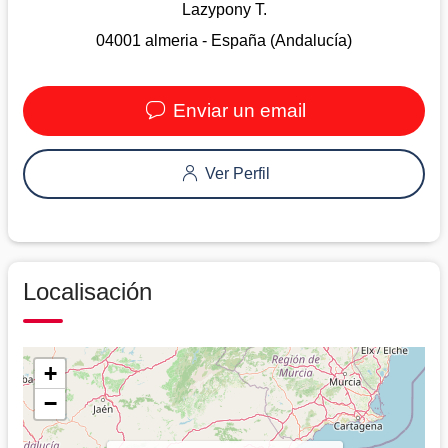
Lazypony T.
04001 almeria - España (Andalucía)
Enviar un email
Ver Perfil
Localisación
+
−