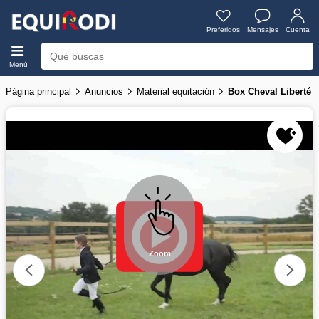
Preferidos
Mensajes
Cuenta
Menú
Página principal
Anuncios
Material equitación
Box Cheval Liberté 
Zoom